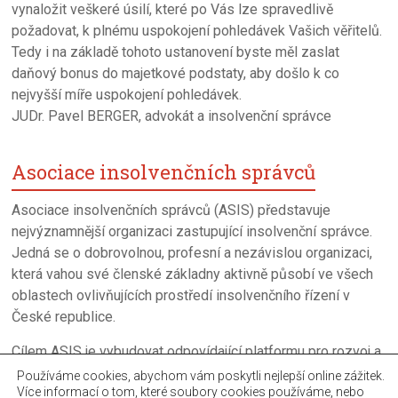
vynaložit veškeré úsilí, které po Vás lze spravedlivě
požadovat, k plnému uspokojení pohledávek Vašich věřitelů.
Tedy i na základě tohoto ustanovení byste měl zaslat
daňový bonus do majetkové podstaty, aby došlo k co
nejvyšší míře uspokojení pohledávek.
JUDr. Pavel BERGER, advokát a insolvenční správce
Asociace insolvenčních správců
Asociace insolvenčních správců (ASIS) představuje
nejvýznamnější organizaci zastupující insolvenční správce.
Jedná se o dobrovolnou, profesní a nezávislou organizaci,
která vahou své členské základny aktivně působí ve všech
oblastech ovlivňujících prostředí insolvenčního řízení v
České republice.
Cílem ASIS je vybudovat odpovídající platformu pro rozvoj a
neustalé zkvalitňováni úpadkového řízení a činnosti
Používáme cookies, abychom vám poskytli nejlepší online zážitek.
Více informací o tom, které soubory cookies používáme, nebo
insolvenčních správců.