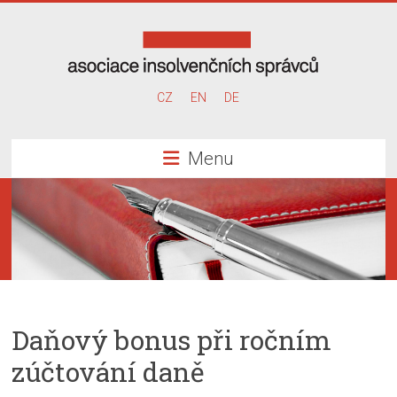
Skip
to
content
Asociace
CZ
EN
DE
insolvenčních
Menu
správců
Daňový bonus při ročním
zúčtování daně