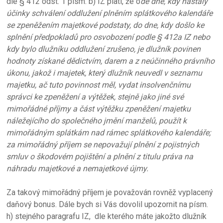
dle § 412 odst. 1 písm. b) IZ platí, že o
de dne, kdy nastaly
účinky schválení oddlužení plněním splátkového kalendáře
se zpeněžením majetkové podstaty, do dne, kdy došlo ke
splnění předpokladů pro osvobození podle § 412a IZ nebo
kdy bylo dlužníku oddlužení zrušeno, je dlužník povinen
hodnoty získané dědictvím, darem a z neúčinného právního
úkonu, jakož i majetek, který dlužník neuvedl v seznamu
majetku, ač tuto povinnost měl, vydat insolvenčnímu
správci ke zpeněžení a výtěžek, stejně jako jiné své
mimořádné příjmy a část výtěžku zpeněžení majetku
náležejícího do společného jmění manželů, použít k
mimořádným splátkám nad rámec splátkového kalendáře;
za mimořádný příjem se nepovažují plnění z pojistných
smluv o škodovém pojištění a plnění z titulu práva na
náhradu majetkové a nemajetkové újmy.
Za takový mimořádný příjem je považován rovněž vyplacený
daňový bonus. Dále bych si Vás dovolil upozornit na písm.
h) stejného paragrafu IZ, dle kterého máte jakožto dlužník