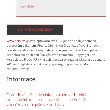
Číst dále
archiv tiskových zpráv
www.asis.cz
využívá zpravodajství ČTK, jehož obsah je chráněn
autorským zákonem. Přepis, šíření či další zpřístupňování tohoto
obsahu či jeho části veřejnosti, a to jakýmkoliv způsobem, je bez
předchozího souhlasu ČTK výslovně zakázáno.“ Copyright The
Associated Press (AP) – všechna práva vyhrazena. Materiály agentury
AP nesmí být dále publikovány, vysílány, přepisovány nebo
redistribuovány.“
Informace
Dohledové sdělení Ministerstva spravedlnosti k
posuzování postupu insolvenčních správců při
zpeněžování majetkové podstaty