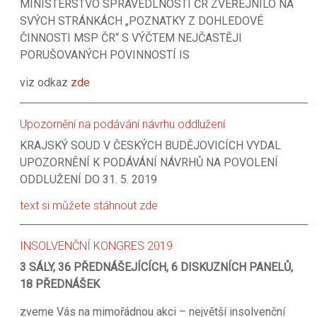
MINISTERSTVO SPRAVEDLNOSTI ČR ZVEŘEJNILO NA
SVÝCH STRÁNKÁCH „POZNATKY Z DOHLEDOVÉ
ČINNOSTI MSP ČR“ S VÝČTEM NEJČASTĚJI
PORUŠOVANÝCH POVINNOSTÍ IS
viz odkaz
zde
Upozornění na podávání návrhu oddlužení
KRAJSKÝ SOUD V ČESKÝCH BUDĚJOVICÍCH VYDAL
UPOZORNĚNÍ K PODÁVÁNÍ NÁVRHŮ NA POVOLENÍ
ODDLUŽENÍ DO 31. 5. 2019
text si můžete stáhnout zde
INSOLVENČNÍ KONGRES 2019
3 SÁLY, 36 PŘEDNÁŠEJÍCÍCH, 6 DISKUZNÍCH PANELŮ,
18 PŘEDNÁŠEK
zveme Vás na mimořádnou akci – největší insolvenční