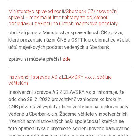
Ministerstvo spravedlnosti/Sberbank CZ/insovenční
správci – maximální limit náhrady za pojištěnou
pohledávku z vkladu na účtech majetkové podstaty
obdrželi jsme z Ministerstva spravedlnosti ČR zprávu,
která prezentuje názor ČNB a GSFT k problematice výplat
účtů majetkových podstat vedených u Sberbank.
zprávu si můžete přečíst
zde
insolvenční správce AS ZIZLAVSKY, v.o.s. sděluje
věřitelům
Insolvenční správce AS ZIZLAVSKY, v.o.s. informuje, že
ode dne 28. 2. 2022 preventivně vzhledem ke krokům
ČNB pozastavil výplaty plnění věřitelům na bankovní účty
vedené u Sberbank, a.s. Žádáme věřitele v insolvenčních
řízeních administrovaných naší společností, kterých se
toto opatření týká o urychlené sdělení nového bankovního
spojení prostřednictvím datové schránky. Případně sdělte,