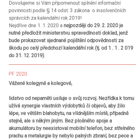
Dovolujeme si Vám připomenout splnění informační
povinnosti podle § 14 odst. 3 zákona o insolvenčních
správcích za kalendářní rok 2019!
Nejdříve dne 1. 1. 2020 a
nejpozději do 29. 2. 2020 je
nutné předložit ministerstvu spravedlnosti doklad, jenž
bude prokazovat sjednané pojištění odpovědnosti za
škodu po celý předchozí kalendářní rok (tj. od 1 . 1 . 2 019
do 31. 12. 2019)
.
PF 2020
Vážené kolegyně a kolegové,
lidstvo od nepaměti usiluje o svůj rozvoj. Nezřídka k tomu
užívá synergie vlastních výdobytků či objevů, aby žilo
lépe, ve větším blahobytu, na vlídnějším místě, případně
stejně, ale s někým jiným. Bez plošného spoje a
akumulátoru by neexistoval mobilní telefon, bez střelného
prachu a metalurgie by nebylo palných zbraní, bez pece a