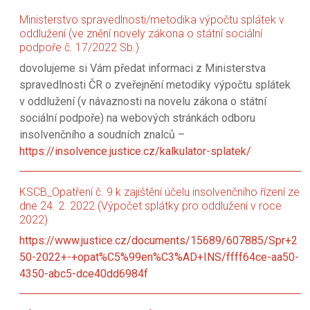
Ministerstvo spravedlnosti/metodika výpočtu splátek v
oddlužení (ve znění novely zákona o státní sociální
podpoře č. 17/2022 Sb.)
dovolujeme si Vám předat informaci z Ministerstva
spravedlnosti ČR o zveřejnění metodiky výpočtu splátek
v oddlužení (v návaznosti na novelu zákona o státní
sociální podpoře) na webových stránkách odboru
insolvenčního a soudních znalců –
https://insolvence.justice.cz/kalkulator-splatek/
KSCB_Opatření č. 9 k zajištění účelu insolvenčního řízení ze
dne 24. 2. 2022 (Výpočet splátky pro oddlužení v roce
2022)
https://www.justice.cz/documents/15689/607885/Spr+2
50-2022+-+opat%C5%99en%C3%AD+INS/ffff64ce-aa50-
4350-abc5-dce40dd6984f