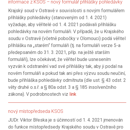
informace z KSOS – nový formulář přihlášky pohledávky
Krajský soud v Ostravě v souvislosti s novým formulářem
přihlášky pohledávky (stanoveným od 1. 4. 2021)
vyžaduje, aby věřitelé od 1. 4. 2021 podávali přihlášku
pohledávky na novém formuláři. V případě, že u Krajského
soudu v Ostravě (včetně pobočky v Olomouci) podá věřitel
přihlášku na „starém“ formuláři (tj. na formuláři verze 5-a
předepsaném do 31. 3. 2021, příp. na ještě starším
formuláři), lze očekávat, že věřitel bude usnesením
vyzván k odstranění vad své přihlášky tak, aby ji podal na
novém formuláři a pokud tak ani přes výzvu soudu neučiní,
bude přihláška pohledávky odmítnuta (dle ust. § 43 odst. 2
věty druhé o.s.ř. a § 80a odst. 3 a § 185 insolvenčního
zákona). V podrobnostech viz
link
nový místopředseda KSOS
JUDr. Viktor Břeska je s účinností od 1. 4. 2021 jmenován
do funkce místopředsedy Krajského soudu v Ostravě pro