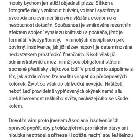
mouky bychom jen stěží objednali pizzu. Silikon a
fotografie daly vzniknout bulváru, volební systémy a
svoboda projevu menšinovým vládám, ekonomie a
nesoudnost dotacím. Současnost je směrována razantním
efektem spojení vynálezu knihtisku a počítače, jímž je
formulář. Všudypřítomný, v mnohých disciplínách pak
povinný. Insolvence, jak již název napoví, je determinována
nedostatkem prostředků finančních. Nikoli však již
administrativních, mezi nimiž jsou obligatorní státem
sochané předtisky vlajkovou lodí. V praxi proto zápolíme s
tím, jak a zda vůbec lze realitu vecpat do předepsaných
kolonek. Život se však do chlívečků nevejde. Naštěstí,
neboť šeď pravidelně vyplňovaných okýnek nemá sílu
přebít barevnost reálného světa, nacházejícího se všude
kolem.
Dovolím vám proto jménem Asociace insolvenčních
správců popřát, aby přicházející rok pro nikoho barvy ani
hloubku neztrácel a přinese-li obtíže, nechť jsou řešitelnou