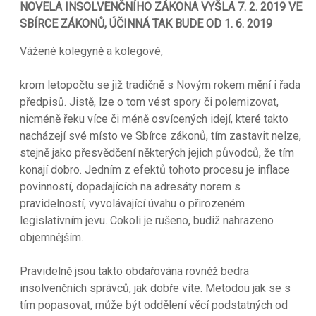
NOVELA INSOLVENČNÍHO ZÁKONA VYŠLA 7. 2. 2019 VE
SBÍRCE ZÁKONŮ, ÚČINNÁ TAK BUDE OD 1. 6. 2019
Vážené kolegyně a kolegové,
krom letopočtu se již tradičně s Novým rokem mění i řada
předpisů. Jistě, lze o tom vést spory či polemizovat,
nicméně řeku více či méně osvícených idejí, které takto
nacházejí své místo ve Sbírce zákonů, tím zastavit nelze,
stejně jako přesvědčení některých jejich původců, že tím
konají dobro. Jedním z efektů tohoto procesu je inflace
povinností, dopadajících na adresáty norem s
pravidelností, vyvolávající úvahu o přirozeném
legislativním jevu. Cokoli je rušeno, budiž nahrazeno
objemnějším.
Pravidelně jsou takto obdařována rovněž bedra
insolvenčních správců, jak dobře víte. Metodou jak se s
tím popasovat, může být oddělení věcí podstatných od