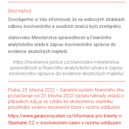
(bez názvu)
Dovolujerme si Vás informovat, že na webových stránkách
odboru insolvenčního a soudních znalců bylo zveřejněno
stanovisko Ministerstva spravedlnosti a Finančního
analytického úřadu k zápisu insolvenčního správce do
evidence skutečných majitelů
https://insolvence.justice.cz/stanovisko-ministerstva-
spravedlnosti-a-financniho-analytickeho-utvaru-k-zapisu-
insolvencniho-spravce-do-evidence-skutecnych-majitelu/
Praha, 23. března 2022 – Garanční systém finančního trhu
pozastavuje od 23. března 2022 výplatu náhrady vkladů v
případech, kdy je ve vztahu ke skutečnému vlastníku
prostředků vedeno insolvenční řízení v režimu oddlužení.
https://www.garancnisystem.cz/Informace-pro-klienty-v-
Sberbank-CZ-v-insolvencnim-rizeni-v-rezimu-oddluzeni