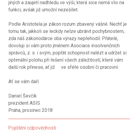
jiných a zaujetí nadhledu ve výši, která sice nemá vliv na
funkci, avšak již umožní nezešílet.
Podle Aristotela je zákon rozum zbavený vášně. Nechť je
tomu tak, jakkoli se leckdy nelze ubránit pochybnostem,
zda náš zákonodárce oba výrazy nepřehodil. Přátelé,
dovoluji si vám proto jménem Asociace insolvenčních
správců, z. s. i svým, popřát schopnost nalézt a udržet si
optimální polohu při řešení všech záležitostí, které vám
další rok přinese, ať již ve sféře osobní či pracovní.
Ať se vám daří.
Daniel Ševčík
prezident ASIS
Praha, prosinec 2018
Pojištění odpovědnosti