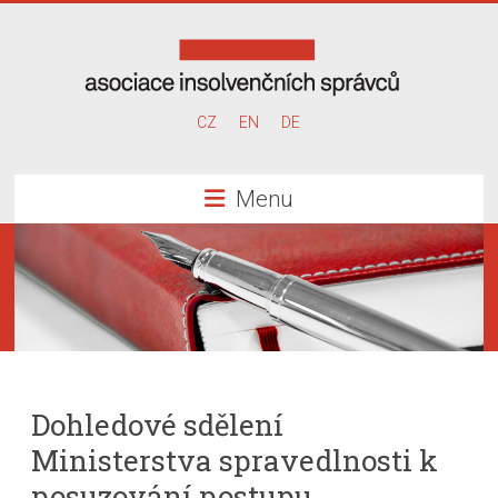
Skip
to
content
Asociace
CZ
EN
DE
insolvenčních
Menu
správců
Dohledové sdělení
Ministerstva spravedlnosti k
posuzování postupu