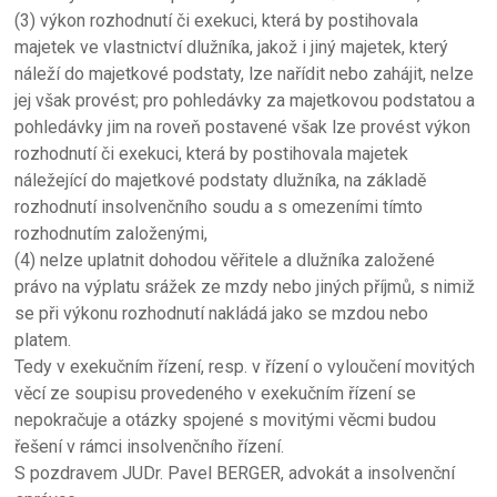
(3) výkon rozhodnutí či exekuci, která by postihovala
majetek ve vlastnictví dlužníka, jakož i jiný majetek, který
náleží do majetkové podstaty, lze nařídit nebo zahájit, nelze
jej však provést; pro pohledávky za majetkovou podstatou a
pohledávky jim na roveň postavené však lze provést výkon
rozhodnutí či exekuci, která by postihovala majetek
náležející do majetkové podstaty dlužníka, na základě
rozhodnutí insolvenčního soudu a s omezeními tímto
rozhodnutím založenými,
(4) nelze uplatnit dohodou věřitele a dlužníka založené
právo na výplatu srážek ze mzdy nebo jiných příjmů, s nimiž
se při výkonu rozhodnutí nakládá jako se mzdou nebo
platem.
Tedy v exekučním řízení, resp. v řízení o vyloučení movitých
věcí ze soupisu provedeného v exekučním řízení se
nepokračuje a otázky spojené s movitými věcmi budou
řešení v rámci insolvenčního řízení.
S pozdravem JUDr. Pavel BERGER, advokát a insolvenční