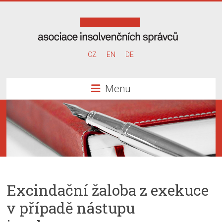
Skip
to
content
Asociace
CZ
EN
DE
insolvenčních
Menu
správců
Excindační žaloba z exekuce
v případě nástupu