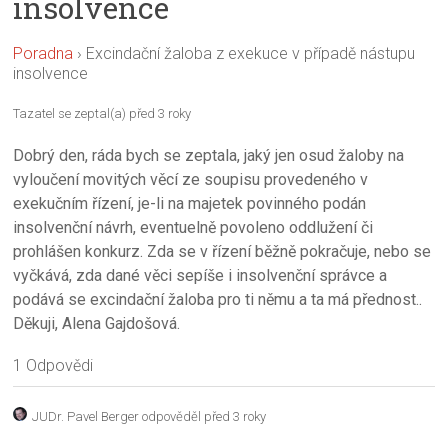
insolvence
Poradna
›
Excindační žaloba z exekuce v případě nástupu
insolvence
Tazatel se zeptal(a) před 3 roky
Dobrý den, ráda bych se zeptala, jaký jen osud žaloby na
vyloučení movitých věcí ze soupisu provedeného v
exekučním řízení, je-li na majetek povinného podán
insolvenční návrh, eventuelně povoleno oddlužení či
prohlášen konkurz. Zda se v řízení běžně pokračuje, nebo se
vyčkává, zda dané věci sepíše i insolvenční správce a
podává se excindační žaloba pro ti němu a ta má přednost..
Děkuji, Alena Gajdošová.
1 Odpovědi
JUDr. Pavel Berger
odpověděl před 3 roky