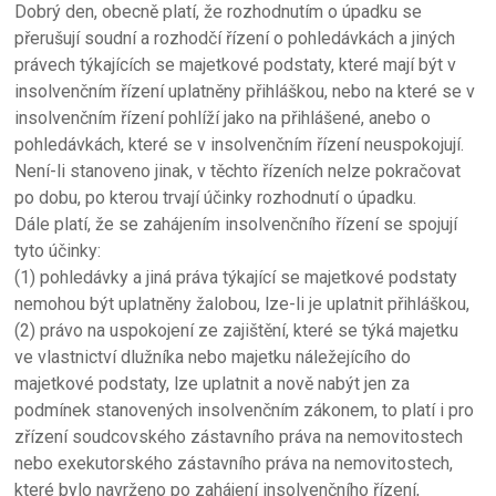
Dobrý den, obecně platí, že rozhodnutím o úpadku se
přerušují soudní a rozhodčí řízení o pohledávkách a jiných
právech týkajících se majetkové podstaty, které mají být v
insolvenčním řízení uplatněny přihláškou, nebo na které se v
insolvenčním řízení pohlíží jako na přihlášené, anebo o
pohledávkách, které se v insolvenčním řízení neuspokojují.
Není-li stanoveno jinak, v těchto řízeních nelze pokračovat
po dobu, po kterou trvají účinky rozhodnutí o úpadku.
Dále platí, že se zahájením insolvenčního řízení se spojují
tyto účinky:
(1) pohledávky a jiná práva týkající se majetkové podstaty
nemohou být uplatněny žalobou, lze-li je uplatnit přihláškou,
(2) právo na uspokojení ze zajištění, které se týká majetku
ve vlastnictví dlužníka nebo majetku náležejícího do
majetkové podstaty, lze uplatnit a nově nabýt jen za
podmínek stanovených insolvenčním zákonem, to platí i pro
zřízení soudcovského zástavního práva na nemovitostech
nebo exekutorského zástavního práva na nemovitostech,
které bylo navrženo po zahájení insolvenčního řízení,