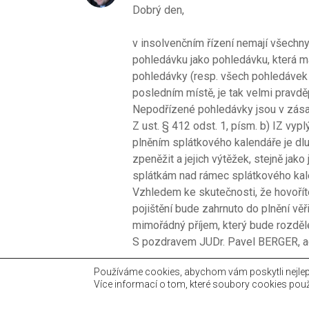
Dobrý den,
v insolvenčním řízení nemají všechny
pohledávku jako pohledávku, která m
pohledávky (resp. všech pohledávek d
posledním místě, je tak velmi pravd
Nepodřízené pohledávky jsou v zásadě
Z ust. § 412 odst. 1, písm. b) IZ vyp
plněním splátkového kalendáře je dl
zpeněžit a jejich výtěžek, stejně ja
splátkám nad rámec splátkového kal
Vzhledem ke skutečnosti, že hovoříte
pojištění bude zahrnuto do plnění věři
mimořádný příjem, který bude rozděle
S pozdravem JUDr. Pavel BERGER, ad
Používáme cookies, abychom vám poskytli nejlepší
Více informací o tom, které soubory cookies použ
Copyright © 2026
Asociace insolvenčních správců
. All rights
Design:
Accelerate
vytvořil ThemeGrill. Podporováno
WordPres