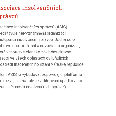
sociace insolvenčních
právců
sociace insolvenčních správců (ASIS)
ředstavuje nejvýznamnější organizaci
astupující insolvenční správce. Jedná se o
obrovolnou, profesní a nezávislou organizaci,
terá vahou své členské základny aktivně
ůsobí ve všech oblastech ovlivňujících
ostředí insolvenčního řízení v České republice.
ílem ASIS je vybudovat odpovídající platformu
ro rozvoj a neustalé zkvalitňováni úpadkového
zení a činnosti insolvenčních správců.