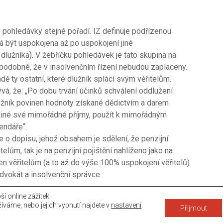
 pohledávky stejné pořadí. IZ definuje podřízenou
á být uspokojena až po uspokojení jiné
lužníka). V žebříčku pohledávek je tato skupina na
ěpodobné, že v insolvenčním řízení nebudou zaplaceny.
 ty ostatní, které dlužník splácí svým věřitelům.
lývá, že: „Po dobu trvání účinků schválení oddlužení
užník povinen hodnoty získané dědictvím a darem
ko jiné své mimořádné příjmy, použít k mimořádným
endáře“.
 o dopisu, jehož obsahem je sdělení, že penzijní
telům, tak je na penzijní pojištění nahlíženo jako na
n věřitelům (a to až do výše 100% uspokojení věřitelů).
vokát a insolvenční správce
 online zážitek.
íváme, nebo jejich vypnutí najdete v
nastavení
.
Přijmout
 reserved.
s
.