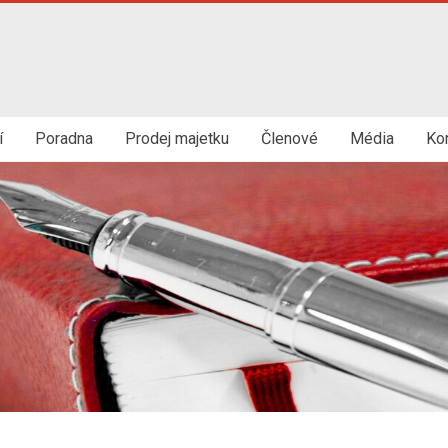
í
Poradna
Prodej majetku
Členové
Média
Ko