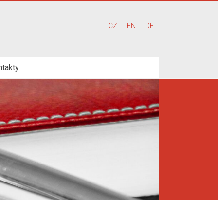
CZ
EN
DE
ntakty