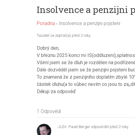
Insolvence a penzijni p
Poradna
›
Insolvence a penzijni pojsteni
Tazatel se zeptal(a) před 2 roky
Dobrý den,
V březnu 2025 konci mi IS(oddluzeni),splatnos
Všiml jsem se že dluh je rozdělen na podříze
Dále dozvěděl jsem se že penzijni pojsteni bud
To znamená že z penzijního doplatím zbylé 10
částek dluhu(a to vůbec nevím co jsou to za,,dl
Děkuji za odpověď
1 Odpovědi
JUDr. Pavel Berger
odpověděl před 2 roky