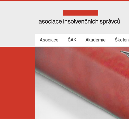
Skip
to
Asociace
content
insolvenčních
správců
Asociace
ČAK
Akademie
Školen