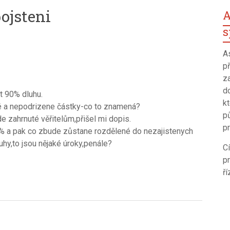
ojsteni
A
s
A
p
z
d
t 90% dluhu.
k
né a nepodrizene částky-co to znamená?
p
e zahrnuté věřitelům,přišel mi dopis.
pr
% a pak co zbude zůstane rozdělené do nezajistenych
uhy,to jsou nějaké úroky,penále?
C
p
ří