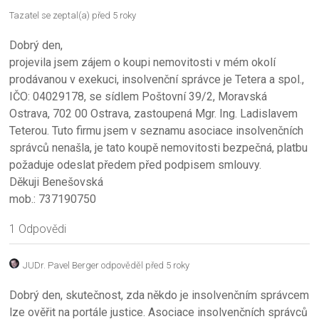
Tazatel se zeptal(a) před 5 roky
Dobrý den,
projevila jsem zájem o koupi nemovitosti v mém okolí
prodávanou v exekuci, insolvenční správce je Tetera a spol.,
IČO: 04029178, se sídlem Poštovní 39/2, Moravská
Ostrava, 702 00 Ostrava, zastoupená Mgr. Ing. Ladislavem
Teterou. Tuto firmu jsem v seznamu asociace insolvenčních
správců nenašla, je tato koupě nemovitosti bezpečná, platbu
požaduje odeslat předem před podpisem smlouvy.
Děkuji Benešovská
mob.: 737190750
1 Odpovědi
JUDr. Pavel Berger
odpověděl před 5 roky
Dobrý den, skutečnost, zda někdo je insolvenčním správcem
lze ověřit na portále justice. Asociace insolvenčních správců