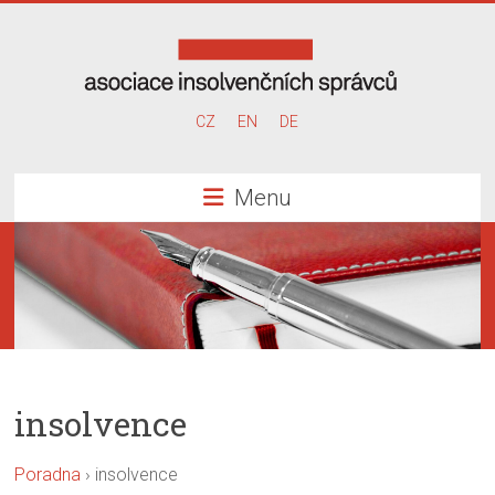
Skip
to
content
Asociace
CZ
EN
DE
insolvenčních
Menu
správců
insolvence
Poradna
›
insolvence