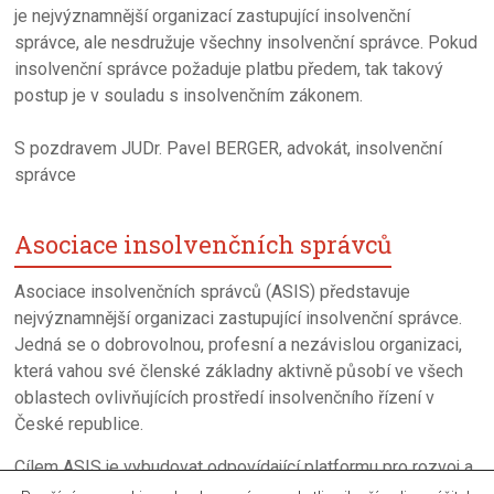
je nejvýznamnější organizací zastupující insolvenční
správce, ale nesdružuje všechny insolvenční správce. Pokud
insolvenční správce požaduje platbu předem, tak takový
postup je v souladu s insolvenčním zákonem.
S pozdravem JUDr. Pavel BERGER, advokát, insolvenční
správce
Asociace insolvenčních správců
Asociace insolvenčních správců (ASIS) představuje
nejvýznamnější organizaci zastupující insolvenční správce.
Jedná se o dobrovolnou, profesní a nezávislou organizaci,
která vahou své členské základny aktivně působí ve všech
oblastech ovlivňujících prostředí insolvenčního řízení v
České republice.
Cílem ASIS je vybudovat odpovídající platformu pro rozvoj a
neustalé zkvalitňováni úpadkového řízení a činnosti