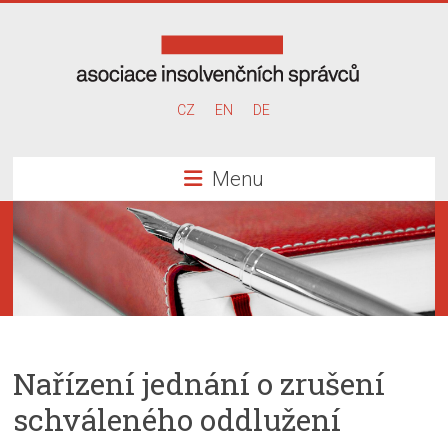
Skip
to
content
Asociace
CZ
EN
DE
insolvenčních
Menu
správců
Nařízení jednání o zrušení
schváleného oddlužení