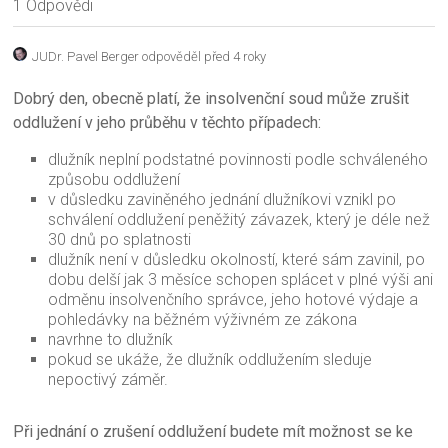
1 Odpovědi
JUDr. Pavel Berger
odpověděl před 4 roky
Dobrý den, obecně platí, že insolvenční soud může zrušit
oddlužení v jeho průběhu v těchto případech:
dlužník neplní podstatné povinnosti podle schváleného
způsobu oddlužení
v důsledku zaviněného jednání dlužníkovi vznikl po
schválení oddlužení peněžitý závazek, který je déle než
30 dnů po splatnosti
dlužník není v důsledku okolností, které sám zavinil, po
dobu delší jak 3 měsíce schopen splácet v plné výši ani
odměnu insolvenčního správce, jeho hotové výdaje a
pohledávky na běžném výživném ze zákona
navrhne to dlužník
pokud se ukáže, že dlužník oddlužením sleduje
nepoctivý záměr.
Při jednání o zrušení oddlužení budete mít možnost se ke