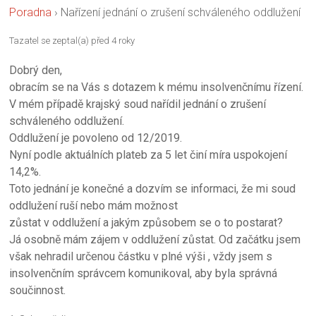
Poradna
›
Nařízení jednání o zrušení schváleného oddlužení
Tazatel se zeptal(a) před 4 roky
Dobrý den,
obracím se na Vás s dotazem k mému insolvenčnímu řízení.
V mém případě krajský soud nařídil jednání o zrušení
schváleného oddlužení.
Oddlužení je povoleno od 12/2019.
Nyní podle aktuálních plateb za 5 let činí míra uspokojení
14,2%.
Toto jednání je konečné a dozvím se informaci, že mi soud
oddlužení ruší nebo mám možnost
zůstat v oddlužení a jakým způsobem se o to postarat?
Já osobně mám zájem v oddlužení zůstat. Od začátku jsem
však nehradil určenou částku v plné výši , vždy jsem s
insolvenčním správcem komunikoval, aby byla správná
součinnost.