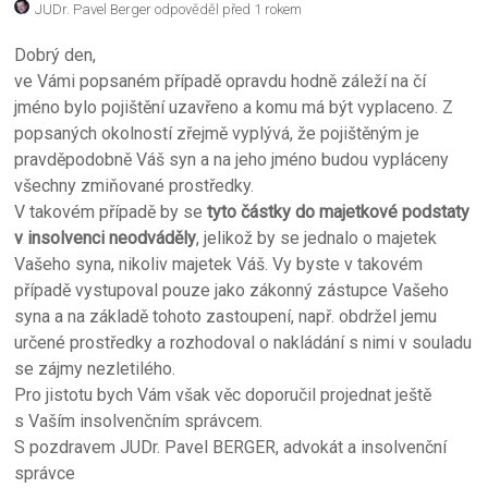
JUDr. Pavel Berger
odpověděl před 1 rokem
Dobrý den,
ve Vámi popsaném případě opravdu hodně záleží na čí
jméno bylo pojištění uzavřeno a komu má být vyplaceno. Z
popsaných okolností zřejmě vyplývá, že pojištěným je
pravděpodobně Váš syn a na jeho jméno budou vypláceny
všechny zmiňované prostředky.
V takovém případě by se
tyto částky do majetkové podstaty
v insolvenci neodváděly
, jelikož by se jednalo o majetek
Vašeho syna, nikoliv majetek Váš. Vy byste v takovém
případě vystupoval pouze jako zákonný zástupce Vašeho
syna a na základě tohoto zastoupení, např. obdržel jemu
určené prostředky a rozhodoval o nakládání s nimi v souladu
se zájmy nezletilého.
Pro jistotu bych Vám však věc doporučil projednat ještě
s Vaším insolvenčním správcem.
S pozdravem JUDr. Pavel BERGER, advokát a insolvenční
správce