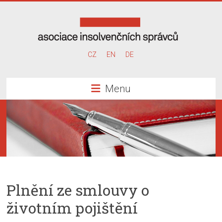
Skip
to
content
Asociace
CZ
EN
DE
insolvenčních
Menu
správců
Plnění ze smlouvy o
životním pojištění