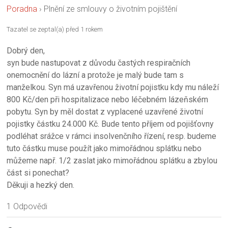
Poradna
›
Plnění ze smlouvy o životním pojištění
Tazatel se zeptal(a) před 1 rokem
Dobrý den,
syn bude nastupovat z důvodu častých respiračních
onemocnění do lázní a protože je malý bude tam s
manželkou. Syn má uzavřenou životní pojistku kdy mu náleží
800 Kč/den při hospitalizace nebo léčebném lázeňském
pobytu. Syn by měl dostat z vyplacené uzavřené životní
pojistky částku 24.000 Kč. Bude tento příjem od pojišťovny
podléhat srážce v rámci insolvenčního řízení, resp. budeme
tuto částku muse použít jako mimořádnou splátku nebo
můžeme např. 1/2 zaslat jako mimořádnou splátku a zbylou
část si ponechat?
Děkuji a hezký den.
1 Odpovědi