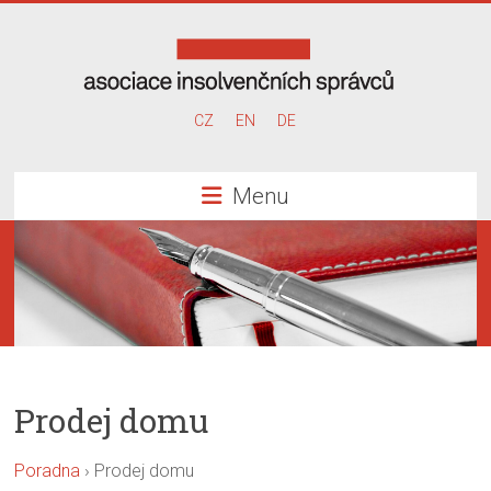
Skip
to
content
Asociace
CZ
EN
DE
insolvenčních
Menu
správců
Prodej domu
Poradna
›
Prodej domu