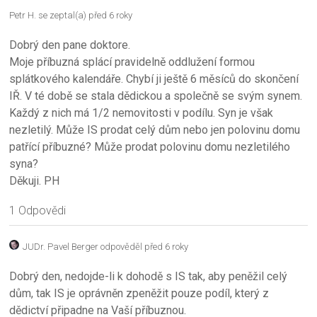
Petr H.
se zeptal(a) před 6 roky
Dobrý den pane doktore.
Moje příbuzná splácí pravidelně oddlužení formou
splátkového kalendáře. Chybí ji ještě 6 měsíců do skončení
IŘ. V té době se stala dědickou a společně se svým synem.
Každý z nich má 1/2 nemovitosti v podílu. Syn je však
nezletilý. Může IS prodat celý dům nebo jen polovinu domu
patřící příbuzné? Může prodat polovinu domu nezletilého
syna?
Děkuji. PH
1 Odpovědi
JUDr. Pavel Berger
odpověděl před 6 roky
Dobrý den, nedojde-li k dohodě s IS tak, aby peněžil celý
dům, tak IS je oprávněn zpeněžit pouze podíl, který z
dědictví připadne na Vaší příbuznou.