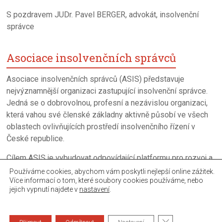
S pozdravem JUDr. Pavel BERGER, advokát, insolvenční
správce
Asociace insolvenčních správců
Asociace insolvenčních správců (ASIS) představuje
nejvýznamnější organizaci zastupující insolvenční správce.
Jedná se o dobrovolnou, profesní a nezávislou organizaci,
která vahou své členské základny aktivně působí ve všech
oblastech ovlivňujících prostředí insolvenčního řízení v
České republice.
Cílem ASIS je vybudovat odpovídající platformu pro rozvoj a
neustalé zkvalitňováni úpadkového řízení a činnosti
Používáme cookies, abychom vám poskytli nejlepší online zážitek.
Více informací o tom, které soubory cookies používáme, nebo
insolvenčních správců.
jejich vypnutí najdete v
nastavení
.
Copyright © 2026
Asociace insolvenčních správců
. All rights reserved.
Zavřít cookie lišt