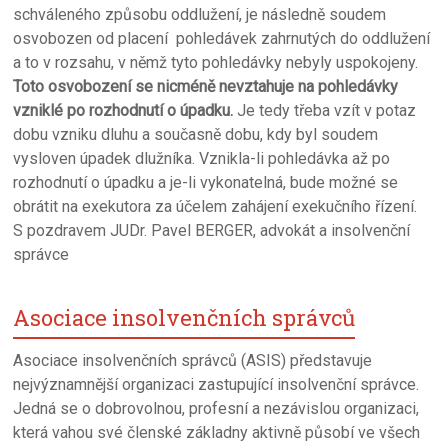
schváleného způsobu oddlužení, je následně soudem
osvobozen od placení pohledávek zahrnutých do oddlužení
a to v rozsahu, v němž tyto pohledávky nebyly uspokojeny.
Toto osvobození se nicméně nevztahuje na pohledávky
vzniklé po rozhodnutí o úpadku.
Je tedy třeba vzít v potaz
dobu vzniku dluhu a současně dobu, kdy byl soudem
vysloven úpadek dlužníka. Vznikla-li pohledávka až po
rozhodnutí o úpadku a je-li vykonatelná, bude možné se
obrátit na exekutora za účelem zahájení exekučního řízení.
S pozdravem JUDr. Pavel BERGER, advokát a insolvenční
správce
Asociace insolvenčních správců
Asociace insolvenčních správců (ASIS) představuje
nejvýznamnější organizaci zastupující insolvenční správce.
Jedná se o dobrovolnou, profesní a nezávislou organizaci,
která vahou své členské základny aktivně působí ve všech