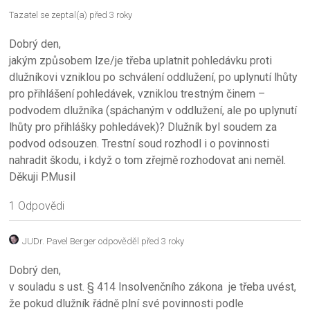
Tazatel se zeptal(a) před 3 roky
Dobrý den,
jakým způsobem lze/je třeba uplatnit pohledávku proti
dlužníkovi vzniklou po schválení oddlužení, po uplynutí lhůty
pro přihlášení pohledávek, vzniklou trestným činem –
podvodem dlužníka (spáchaným v oddlužení, ale po uplynutí
lhůty pro přihlášky pohledávek)? Dlužník byl soudem za
podvod odsouzen. Trestní soud rozhodl i o povinnosti
nahradit škodu, i když o tom zřejmě rozhodovat ani neměl.
Děkuji P.Musil
1 Odpovědi
JUDr. Pavel Berger
odpověděl před 3 roky
Dobrý den,
v souladu s ust. § 414 Insolvenčního zákona je třeba uvést,
že pokud dlužník řádně plní své povinnosti podle