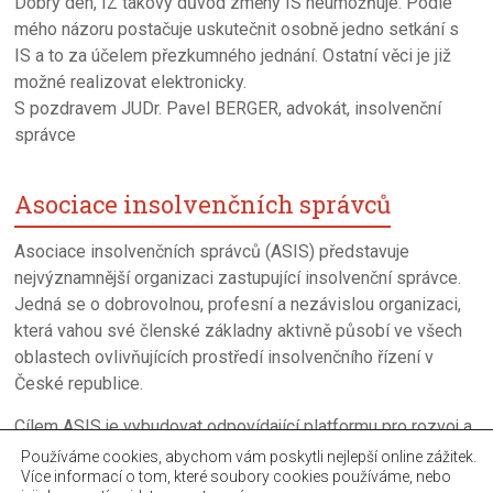
Dobrý den, IZ takový důvod změny IS neumožňuje. Podle
mého názoru postačuje uskutečnit osobně jedno setkání s
IS a to za účelem přezkumného jednání. Ostatní věci je již
možné realizovat elektronicky.
S pozdravem JUDr. Pavel BERGER, advokát, insolvenční
správce
Asociace insolvenčních správců
Asociace insolvenčních správců (ASIS) představuje
nejvýznamnější organizaci zastupující insolvenční správce.
Jedná se o dobrovolnou, profesní a nezávislou organizaci,
která vahou své členské základny aktivně působí ve všech
oblastech ovlivňujících prostředí insolvenčního řízení v
České republice.
Cílem ASIS je vybudovat odpovídající platformu pro rozvoj a
neustalé zkvalitňováni úpadkového řízení a činnosti
Používáme cookies, abychom vám poskytli nejlepší online zážitek.
Více informací o tom, které soubory cookies používáme, nebo
insolvenčních správců.