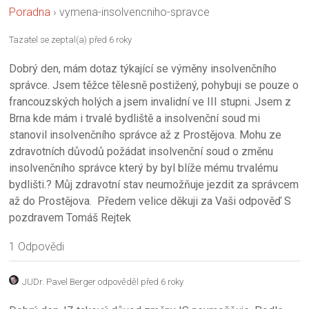
Poradna
›
vymena-insolvencniho-spravce
Tazatel se zeptal(a) před 6 roky
Dobrý den, mám dotaz týkající se výměny insolvenčního
správce. Jsem těžce tělesně postižený, pohybuji se pouze o
francouzských holých a jsem invalidní ve III stupni. Jsem z
Brna kde mám i trvalé bydliště a insolvenční soud mi
stanovil insolvenčního správce až z Prostějova. Mohu ze
zdravotních důvodů požádat insolvenční soud o změnu
insolvenčního správce který by byl blíže mému trvalému
bydlišti.? Můj zdravotní stav neumožňuje jezdit za správcem
až do Prostějova. Předem velice děkuji za Vaši odpověď S
pozdravem Tomáš Rejtek
1 Odpovědi
JUDr. Pavel Berger
odpověděl před 6 roky