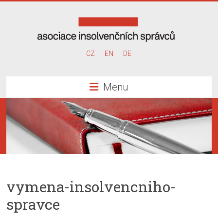
Skip
to
content
Asociace
CZ
EN
DE
insolvenčních
Menu
správců
vymena-insolvencniho-
spravce