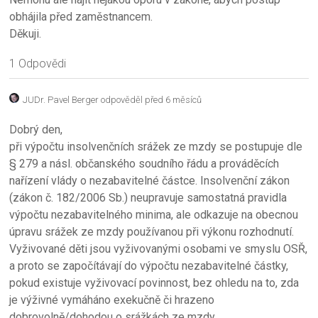
obhájila před zaměstnancem.
Děkuji.
1 Odpovědi
JUDr. Pavel Berger
odpověděl před 6 měsíců
Dobrý den,
při výpočtu insolvenčních srážek ze mzdy se postupuje dle
§ 279 a násl. občanského soudního řádu a prováděcích
nařízení vlády o nezabavitelné částce. Insolvenční zákon
(zákon č. 182/2006 Sb.) neupravuje samostatná pravidla
výpočtu nezabavitelného minima, ale odkazuje na obecnou
úpravu srážek ze mzdy používanou při výkonu rozhodnutí.
Vyživované děti jsou vyživovanými osobami ve smyslu OSŘ,
a proto se započítávají do výpočtu nezabavitelné částky,
pokud existuje vyživovací povinnost, bez ohledu na to, zda
je výživné vymáháno exekučně či hrazeno
dobrovolně/dohodou o srážkách ze mzdy.