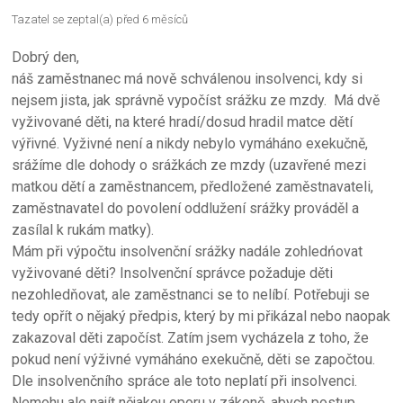
Tazatel se zeptal(a) před 6 měsíců
Dobrý den,
náš zaměstnanec má nově schválenou insolvenci, kdy si
nejsem jista, jak správně vypočíst srážku ze mzdy. Má dvě
vyživované děti, na které hradí/dosud hradil matce dětí
výřivné. Vyživné není a nikdy nebylo vymáháno exekučně,
srážíme dle dohody o srážkách ze mzdy (uzavřené mezi
matkou dětí a zaměstnancem, předložené zaměstnavateli,
zaměstnavatel do povolení oddlužení srážky prováděl a
zasílal k rukám matky).
Mám při výpočtu insolvenční srážky nadále zohledńovat
vyživované děti? Insolvenční správce požaduje děti
nezohledňovat, ale zaměstnanci se to nelíbí. Potřebuji se
tedy opřít o nějaký předpis, který by mi přikázal nebo naopak
zakazoval děti započíst. Zatím jsem vycházela z toho, že
pokud není výživné vymáháno exekučně, děti se započtou.
Dle insolvenčního spráce ale toto neplatí při insolvenci.
Nemohu ale najít nějakou oporu v zákoně, abych postup