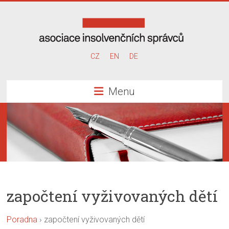
Skip
to
content
Asociace
CZ
EN
DE
insolvenčních
Menu
správců
započtení vyživovaných dětí
Poradna
›
započtení vyživovaných dětí