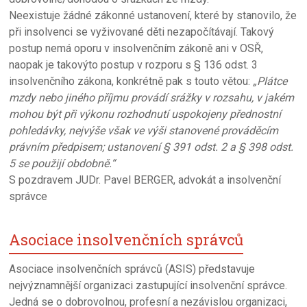
Neexistuje žádné zákonné ustanovení, které by stanovilo, že
při insolvenci se vyživované děti nezapočítávají. Takový
postup nemá oporu v insolvenčním zákoně ani v OSŘ,
naopak je takovýto postup v rozporu s § 136 odst. 3
insolvenčního zákona, konkrétně pak s touto větou:
„Plátce
mzdy nebo jiného příjmu provádí srážky v rozsahu, v jakém
mohou být při výkonu rozhodnutí uspokojeny přednostní
pohledávky, nejvýše však ve výši stanovené prováděcím
právním předpisem; ustanovení § 391 odst. 2 a § 398 odst.
5 se použijí obdobně.“
S pozdravem JUDr. Pavel BERGER, advokát a insolvenční
správce
Asociace insolvenčních správců
Asociace insolvenčních správců (ASIS) představuje
nejvýznamnější organizaci zastupující insolvenční správce.
Jedná se o dobrovolnou, profesní a nezávislou organizaci,