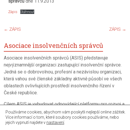
správců
dne 11.9.2013
Zápis
Stáhnout
←
ZÁPIS
ZÁPIS
→
Asociace insolvenčních správců
Asociace insolvenčních správců (ASIS) představuje
nejvýznamnější organizaci zastupující insolvenční správce.
Jedná se o dobrovolnou, profesní a nezávislou organizaci,
která vahou své členské základny aktivně působí ve všech
oblastech ovlivňujících prostředí insolvenčního řízení v
České republice.
Cílem ASIS je vybudovat odpovídající platformu pro rozvoj a
neustalé zkvalitňováni úpadkového řízení a činnosti
Používáme cookies, abychom vám poskytli nejlepší online zážitek.
Více informací o tom, které soubory cookies používáme, nebo
insolvenčních správců.
jejich vypnutí najdete v
nastavení
.