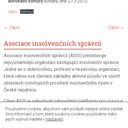
advokátní komory
konaný dne 27.3.2012
Zápis
Stáhnout
←
Zápis
Zápis
→
Asociace insolvenčních správců
Asociace insolvenčních správců (ASIS) představuje
nejvýznamnější organizaci zastupující insolvenční správce.
Jedná se o dobrovolnou, profesní a nezávislou organizaci,
která vahou své členské základny aktivně působí ve všech
oblastech ovlivňujících prostředí insolvenčního řízení v
České republice.
Cílem ASIS je vybudovat odpovídající platformu pro rozvoj a
neustalé zkvalitňováni úpadkového řízení a činnosti
Používáme cookies, abychom vám poskytli nejlepší online zážitek.
Více informací o tom, které soubory cookies používáme, nebo
insolvenčních správců.
jejich vypnutí najdete v
nastavení
.