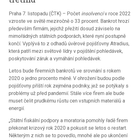
Praha 7. listopadu (ČTK) – Počet
insolvencí
v roce 2022
vzroste ve světě meziročně o 33 procent. Bankrot hrozí
především firmám, jejichž přežití dosud záviselo na
mimořádných státních podporách, které nyní postupně
končí. Vyplývá to z odhadů úvěrové pojišťovny Atradius,
která patří mezi světové lídry v pojištění pohledávek,
poskytování záruk a vymáhání pohledávek.
Letos bude firemních bankrotů ve srovnání s rokem
2020 o jedno procento méně. V ohrožení budou podle
pojišťovny příští rok zejména podniky, jež se potýkaly s
problémy už před pandemií. Stále více firem ale bude
muset čelit prudkému růstu cen vstupních materiálů a
energií.
„Státní fiskální podpory a moratoria pomohly řadě firem
překonat krizový rok 2020 a pokusit se letos o restart.
Některým z nich se to povedlo, mnohé ale po ukončení