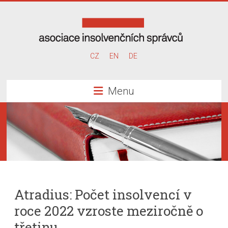
Skip
to
content
Asociace
CZ
EN
DE
insolvenčních
Menu
správců
Atradius: Počet insolvencí v
roce 2022 vzroste meziročně o
třetinu