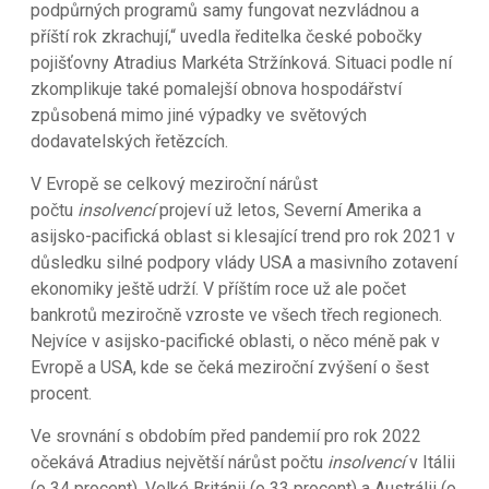
podpůrných programů samy fungovat nezvládnou a
příští rok zkrachují,“ uvedla ředitelka české pobočky
pojišťovny Atradius Markéta Stržínková. Situaci podle ní
zkomplikuje také pomalejší obnova hospodářství
způsobená mimo jiné výpadky ve světových
dodavatelských řetězcích.
V Evropě se celkový meziroční nárůst
počtu
insolvencí
projeví už letos, Severní Amerika a
asijsko-pacifická oblast si klesající trend pro rok 2021 v
důsledku silné podpory vlády USA a masivního zotavení
ekonomiky ještě udrží. V příštím roce už ale počet
bankrotů meziročně vzroste ve všech třech regionech.
Nejvíce v asijsko-pacifické oblasti, o něco méně pak v
Evropě a USA, kde se čeká meziroční zvýšení o šest
procent.
Ve srovnání s obdobím před pandemií pro rok 2022
očekává Atradius největší nárůst počtu
insolvencí
v Itálii
(o 34 procent), Velké Británii (o 33 procent) a Austrálii (o