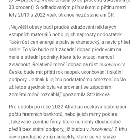
33 procent). S odhadovaným přírůstkem o pětinu mezi
lety 2019 a 2022 však stranou nezůstane ani ČR.
„Největší obavy budí prudké zdražování některých
vstupních materiálů nebo jejich naprostý nedostatek.
Také růst cen energií a paliv je dramatický, a navíc přišel
náhle. To vše bude mít zásadní dopad především na
malé a střední podniky, které tuto situaci nemusí
zvládnout. Relativně menší dopad na růst
insolvencí
v
Česku bude mít příští rok naopak ukončování fiskální
podpory. Jednak k jejímu podstatnému omezení došlo
už letos a jednak byla ve srovnání se západními
zeměmi méně rozsáhlá,“ upozornila Stržínková.
Pro období po roce 2022 Atradius očekává stabilizaci
počtu firemních bankrotů, nebo jejich mírný pokles.
„Takzvané zombie firmy, které nemohly dlouhodobě
přežít bez státní podpory, již budou v
insolvenci
. Z trhu
navíc postupně zmizí subjekty, které se ve snaze