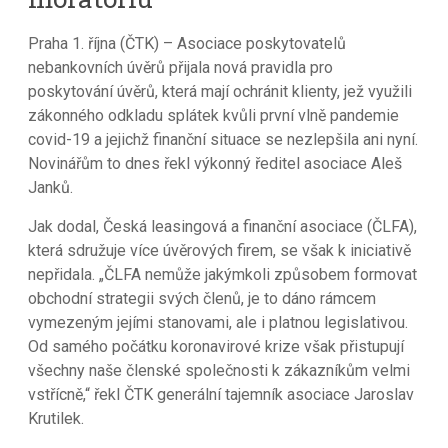
Praha 1. října (ČTK) – Asociace poskytovatelů
nebankovních úvěrů přijala nová pravidla pro
poskytování úvěrů, která mají ochránit klienty, jež využili
zákonného odkladu splátek kvůli první vlně pandemie
covid-19 a jejichž finanční situace se nezlepšila ani nyní.
Novinářům to dnes řekl výkonný ředitel asociace Aleš
Janků.
Jak dodal, Česká leasingová a finanční asociace (ČLFA),
která sdružuje více úvěrových firem, se však k iniciativě
nepřidala. „ČLFA nemůže jakýmkoli způsobem formovat
obchodní strategii svých členů, je to dáno rámcem
vymezeným jejími stanovami, ale i platnou legislativou.
Od samého počátku koronavirové krize však přistupují
všechny naše členské společnosti k zákazníkům velmi
vstřícně,“ řekl ČTK generální tajemník asociace Jaroslav
Krutilek.