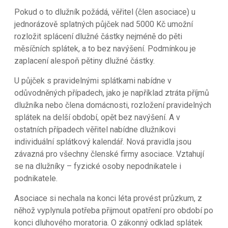
Pokud o to dlužník požádá, věřitel (člen asociace) u
jednorázově splatných půjček nad 5000 Kč umožní
rozložit splácení dlužné částky nejméně do pěti
měsíčních splátek, a to bez navýšení. Podmínkou je
zaplacení alespoň pětiny dlužné částky.
U půjček s pravidelnými splátkami nabídne v
odůvodněných případech, jako je například ztráta příjmů
dlužníka nebo člena domácnosti, rozložení pravidelných
splátek na delší období, opět bez navýšení. A v
ostatních případech věřitel nabídne dlužníkovi
individuální splátkový kalendář. Nová pravidla jsou
závazná pro všechny členské firmy asociace. Vztahují
se na dlužníky – fyzické osoby nepodnikatele i
podnikatele.
Asociace si nechala na konci léta provést průzkum, z
něhož vyplynula potřeba přijmout opatření pro období po
konci dluhového moratoria. O zákonný odklad splátek