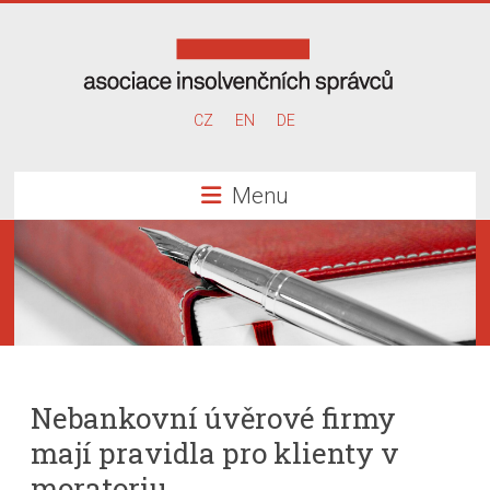
Skip
to
content
Asociace
CZ
EN
DE
insolvenčních
Menu
správců
Nebankovní úvěrové firmy
mají pravidla pro klienty v
moratoriu