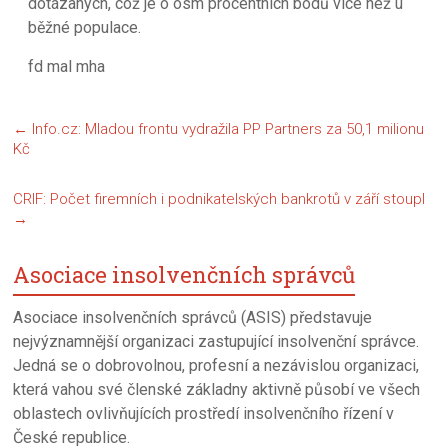
dotázaných, což je o osm procentních bodů více než u
běžné populace.
fd mal mha
←
Info.cz: Mladou frontu vydražila PP Partners za 50,1 milionu
Kč
CRIF: Počet firemních i podnikatelských bankrotů v září stoupl
→
Asociace insolvenčních správců
Asociace insolvenčních správců (ASIS) představuje
nejvýznamnější organizaci zastupující insolvenční správce.
Jedná se o dobrovolnou, profesní a nezávislou organizaci,
která vahou své členské základny aktivně působí ve všech
oblastech ovlivňujících prostředí insolvenčního řízení v
České republice.