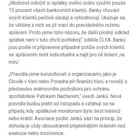
„Možnost odložit si splátky svého úvěru využilo pouze
13 procent všech bankovních klientů. Banky chování
svých klientů pečlivě sledují a vyhodnocují. Ukazuje se,
že většina z nich se již vrací do pravidelného režimu
splácení. Proto jsme toho názoru, že další plošný odklad
splátek není v tuto chvíli potřebný,“ sdělila ČLFA. Banky
jsou podle ní připravené případné potíže svých klientů
se splácením řešit individuálně a najít pro ně řešení ‚na
míru‘.
„Pravidla jsme konzultovali s organizacemi, jako je
Člověk v tísni nebo Poradna při finanční tísni, a rovněž s
předsedou sněmovního podvýboru pro ochranu
spotřebitele Patrikem Nacherem,“ uvedl Janků. Nová
pravidla budou platit od listopadu a vztahují se na
případy, kdy splátkové moratorium bylo šest měsíců
nebo kratší. Asociace podle Janků sází na princip, že
dohoda je vždy oboustranně přijatelnějším řešením než
exekuce nebo insolvence.