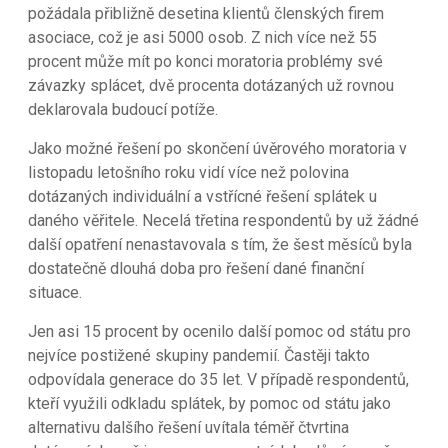
požádala přibližně desetina klientů členských firem
asociace, což je asi 5000 osob. Z nich více než 55
procent může mít po konci moratoria problémy své
závazky splácet, dvě procenta dotázaných už rovnou
deklarovala budoucí potíže.
Jako možné řešení po skončení úvěrového moratoria v
listopadu letošního roku vidí více než polovina
dotázaných individuální a vstřícné řešení splátek u
daného věřitele. Necelá třetina respondentů by už žádné
další opatření nenastavovala s tím, že šest měsíců byla
dostatečně dlouhá doba pro řešení dané finanční
situace.
Jen asi 15 procent by ocenilo další pomoc od státu pro
nejvíce postižené skupiny pandemií. Častěji takto
odpovídala generace do 35 let. V případě respondentů,
kteří využili odkladu splátek, by pomoc od státu jako
alternativu dalšího řešení uvítala téměř čtvrtina