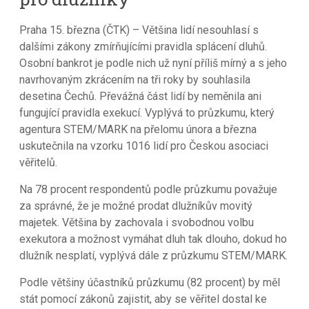
Praha 15. března (ČTK) – Většina lidí nesouhlasí s
dalšími zákony zmírňujícími pravidla splácení dluhů.
Osobní bankrot je podle nich už nyní příliš mírný a s jeho
navrhovaným zkrácením na tři roky by souhlasila
desetina Čechů. Převážná část lidí by neměnila ani
fungující pravidla exekucí. Vyplývá to průzkumu, který
agentura STEM/MARK na přelomu února a března
uskutečnila na vzorku 1016 lidí pro Českou asociaci
věřitelů.
Na 78 procent respondentů podle průzkumu považuje
za správné, že je možné prodat dlužníkův movitý
majetek. Většina by zachovala i svobodnou volbu
exekutora a možnost vymáhat dluh tak dlouho, dokud ho
dlužník nesplatí, vyplývá dále z průzkumu STEM/MARK.
Podle většiny účastníků průzkumu (82 procent) by měl
stát pomocí zákonů zajistit, aby se věřitel dostal ke