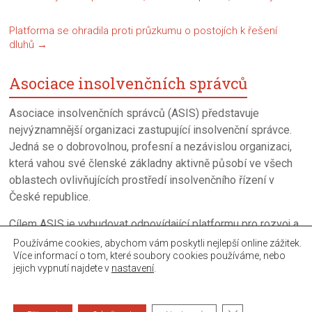
Platforma se ohradila proti průzkumu o postojích k řešení
dluhů
→
Asociace insolvenčních správců
Asociace insolvenčních správců (ASIS) představuje
nejvýznamnější organizaci zastupující insolvenční správce.
Jedná se o dobrovolnou, profesní a nezávislou organizaci,
která vahou své členské základny aktivně působí ve všech
oblastech ovlivňujících prostředí insolvenčního řízení v
České republice.
Cílem ASIS je vybudovat odpovídající platformu pro rozvoj a
neustalé zkvalitňováni úpadkového řízení a činnosti
Používáme cookies, abychom vám poskytli nejlepší online zážitek.
Více informací o tom, které soubory cookies používáme, nebo
insolvenčních správců.
jejich vypnutí najdete v
nastavení
.
Copyright © 2026
Asociace insolvenčních správců
. All rights reserved.