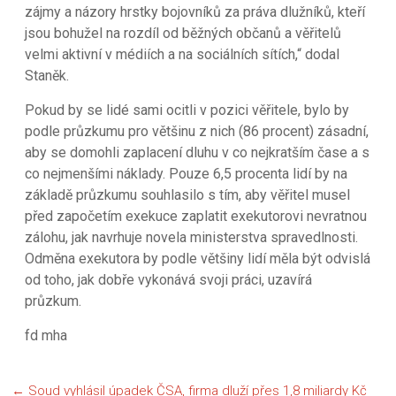
zájmy a názory hrstky bojovníků za práva dlužníků, kteří
jsou bohužel na rozdíl od běžných občanů a věřitelů
velmi aktivní v médiích a na sociálních sítích,“ dodal
Staněk.
Pokud by se lidé sami ocitli v pozici věřitele, bylo by
podle průzkumu pro většinu z nich (86 procent) zásadní,
aby se domohli zaplacení dluhu v co nejkratším čase a s
co nejmenšími náklady. Pouze 6,5 procenta lidí by na
základě průzkumu souhlasilo s tím, aby věřitel musel
před započetím exekuce zaplatit exekutorovi nevratnou
zálohu, jak navrhuje novela ministerstva spravedlnosti.
Odměna exekutora by podle většiny lidí měla být odvislá
od toho, jak dobře vykonává svoji práci, uzavírá
průzkum.
fd mha
←
Soud vyhlásil úpadek ČSA, firma dluží přes 1,8 miliardy Kč