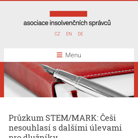
Skip
to
content
Asociace
CZ
EN
DE
insolvenčních
Menu
správců
Průzkum STEM/MARK: Češi
nesouhlasí s dalšími úlevami
pro dlužníky