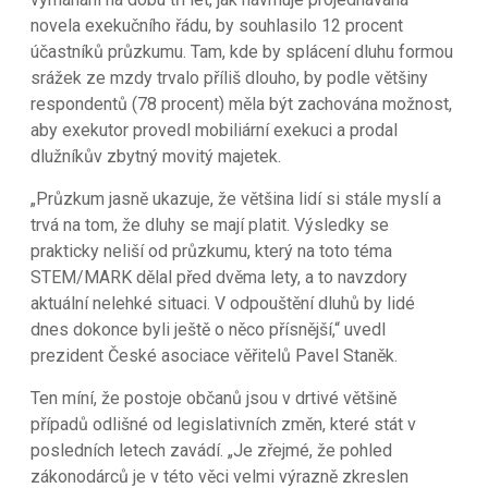
novela exekučního řádu, by souhlasilo 12 procent
účastníků průzkumu. Tam, kde by splácení dluhu formou
srážek ze mzdy trvalo příliš dlouho, by podle většiny
respondentů (78 procent) měla být zachována možnost,
aby exekutor provedl mobiliární exekuci a prodal
dlužníkův zbytný movitý majetek.
„Průzkum jasně ukazuje, že většina lidí si stále myslí a
trvá na tom, že dluhy se mají platit. Výsledky se
prakticky neliší od průzkumu, který na toto téma
STEM/MARK dělal před dvěma lety, a to navzdory
aktuální nelehké situaci. V odpouštění dluhů by lidé
dnes dokonce byli ještě o něco přísnější,“ uvedl
prezident České asociace věřitelů Pavel Staněk.
Ten míní, že postoje občanů jsou v drtivé většině
případů odlišné od legislativních změn, které stát v
posledních letech zavádí. „Je zřejmé, že pohled
zákonodárců je v této věci velmi výrazně zkreslen