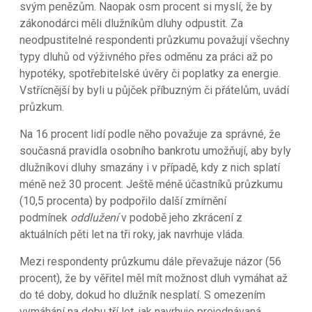
svým penězům. Naopak osm procent si myslí, že by
zákonodárci měli dlužníkům dluhy odpustit. Za
neodpustitelné respondenti průzkumu považují všechny
typy dluhů od výživného přes odměnu za práci až po
hypotéky, spotřebitelské úvěry či poplatky za energie.
Vstřícnější by byli u půjček příbuzným či přátelům, uvádí
průzkum.
Na 16 procent lidí podle něho považuje za správné, že
současná pravidla osobního bankrotu umožňují, aby byly
dlužníkovi dluhy smazány i v případě, kdy z nich splatí
méně než 30 procent. Ještě méně účastníků průzkumu
(10,5 procenta) by podpořilo další zmírnění
podmínek
oddlužení
v podobě jeho zkrácení z
aktuálních pěti let na tři roky, jak navrhuje vláda.
Mezi respondenty průzkumu dále převažuje názor (56
procent), že by věřitel měl mít možnost dluh vymáhat až
do té doby, dokud ho dlužník nesplatí. S omezením
vymáhání na dobu tří let, jak navrhuje projednávaná