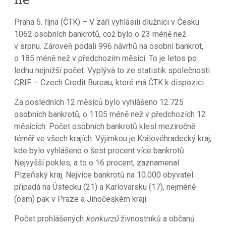
Praha 5. října (ČTK) – V září vyhlásili dlužníci v Česku
1062 osobních bankrotů, což bylo o 23 méně než
v srpnu. Zároveň podali 996 návrhů na osobní bankrot,
o 185 méně než v předchozím měsíci. To je letos po
lednu nejnižší počet. Vyplývá to ze statistik společnosti
CRIF – Czech Credit Bureau, které má ČTK k dispozici.
Za posledních 12 měsíců bylo vyhlášeno 12.725
osobních bankrotů, o 1105 méně než v předchozích 12
měsících. Počet osobních bankrotů klesl meziročně
téměř ve všech krajích. Výjimkou je Královéhradecký kraj,
kde bylo vyhlášeno o šest procent více bankrotů.
Nejvyšší pokles, a to o 16 procent, zaznamenal
Plzeňský kraj. Nejvíce bankrotů na 10.000 obyvatel
připadá na Ústecku (21) a Karlovarsku (17), nejméně
(osm) pak v Praze a Jihočeském kraji.
Počet prohlášených
konkurzů
živnostníků a občanů