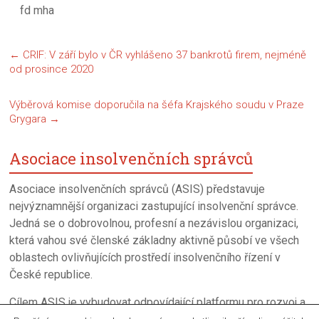
fd mha
←
CRIF: V září bylo v ČR vyhlášeno 37 bankrotů firem, nejméně
od prosince 2020
Výběrová komise doporučila na šéfa Krajského soudu v Praze
Grygara
→
Asociace insolvenčních správců
Asociace insolvenčních správců (ASIS) představuje
nejvýznamnější organizaci zastupující insolvenční správce.
Jedná se o dobrovolnou, profesní a nezávislou organizaci,
která vahou své členské základny aktivně působí ve všech
oblastech ovlivňujících prostředí insolvenčního řízení v
České republice.
Cílem ASIS je vybudovat odpovídající platformu pro rozvoj a