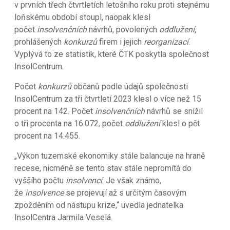
v prvních třech čtvrtletích letošního roku proti stejnému
loňskému období stoupl, naopak klesl
počet
insolvenčních
návrhů, povolených
oddlužení
,
prohlášených
konkurzů
firem i jejich
reorganizací
.
Vyplývá to ze statistik, které ČTK poskytla společnost
InsolCentrum.
Počet
konkurzů
občanů podle údajů společnosti
InsolCentrum za tři čtvrtletí 2023 klesl o více než 15
procent na 142. Počet
insolvenčních
návrhů se snížil
o tři procenta na 16.072, počet
oddlužení
klesl o pět
procent na 14.455.
„Výkon tuzemské ekonomiky stále balancuje na hraně
recese, nicméně se tento stav stále nepromítá do
vyššího počtu
insolvencí
. Je však známo,
že
insolvence
se projevují až s určitým časovým
zpožděním od nástupu krize,“ uvedla jednatelka
InsolCentra Jarmila Veselá.