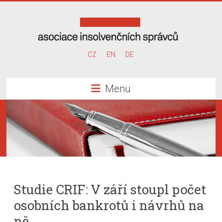
Skip
to
content
Asociace
CZ
EN
DE
insolvenčních
Menu
správců
Studie CRIF: V září stoupl počet
osobních bankrotů i návrhů na
ně