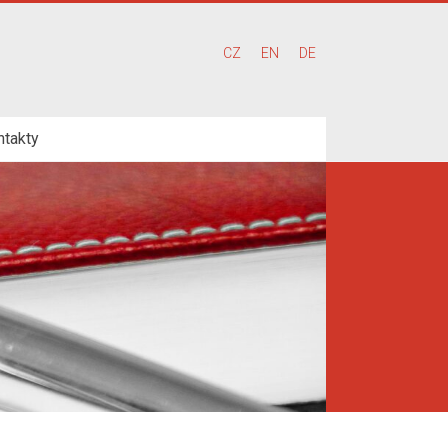
CZ
EN
DE
ntakty