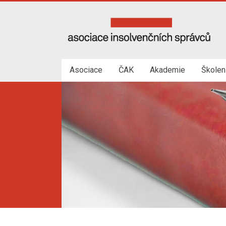
Skip
to
Asociace
content
insolvenčních
správců
Asociace
ČAK
Akademie
Školen