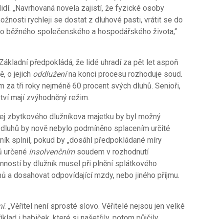
idí. „Navrhovaná novela zajistí, že fyzické osoby
ožnosti rychleji se dostat z dluhové pasti, vrátit se do
 do běžného společenského a hospodářského života,“
Základní předpokládá, že lidé uhradí za pět let aspoň
, o jejich
oddlužení
na konci procesu rozhoduje soud.
ům za tři roky nejméně 60 procent svých dluhů. Senioři,
ství mají zvýhodněný režim.
dej zbytkového dlužníkova majetku by byl možný
h dluhů by nově nebylo podmíněno splacením určité
žník splnil, pokud by „dosáhl předpokládané míry
lů určené
insolvenčním
soudem v rozhodnutí
inností by dlužník musel při plnění splátkového
ů a dosahovat odpovídající mzdy, nebo jiného příjmu.
ní
. „Věřitel není sprosté slovo. Věřitelé nejsou jen velké
říklad i babiček, které si našetřily, potom půjčily