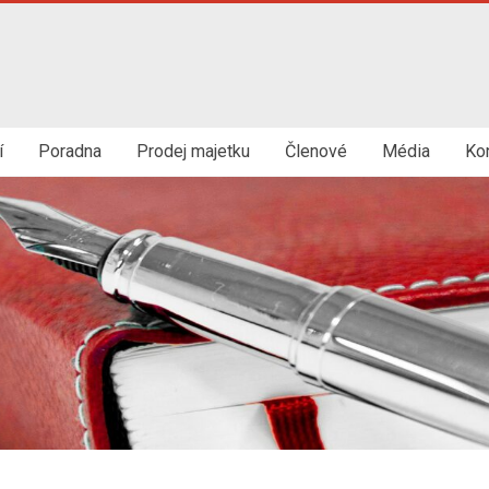
í
Poradna
Prodej majetku
Členové
Média
Ko