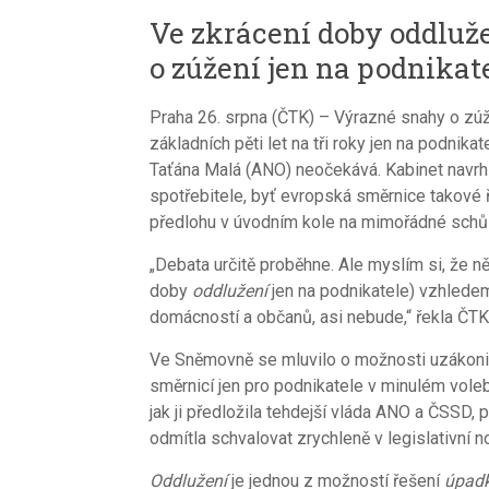
Ve zkrácení doby oddlu
o zúžení jen na podnikat
Praha 26. srpna (ČTK) – Výrazné snahy o zú
základních pěti let na tři roky jen na podnik
Taťána Malá (ANO) neočekává. Kabinet navrhl
spotřebitele, byť evropská směrnice takové 
předlohu v úvodním kole na mimořádné schůzi
„Debata určitě proběhne. Ale myslím si, že n
doby
oddlužení
jen na podnikatele) vzhledem
domácností a občanů, asi nebude,“ řekla ČTK
Ve Sněmovně se mluvilo o možnosti uzákonit
směrnicí jen pro podnikatele v minulém vol
jak ji předložila tehdejší vláda ANO a ČSSD, 
odmítla schvalovat zrychleně v legislativní 
Oddlužení
je jednou z možností řešení
úpad