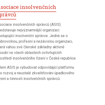
sociace insolvenčních
právců
sociace insolvenčních správců (ASIS)
ředstavuje nejvýznamnější organizaci
astupující insolvenční správce. Jedná se o
obrovolnou, profesní a nezávislou organizaci,
terá vahou své členské základny aktivně
ůsobí ve všech oblastech ovlivňujících
ostředí insolvenčního řízení v České republice.
ílem ASIS je vybudovat odpovídající platformu
ro rozvoj a neustalé zkvalitňováni úpadkového
zení a činnosti insolvenčních správců.