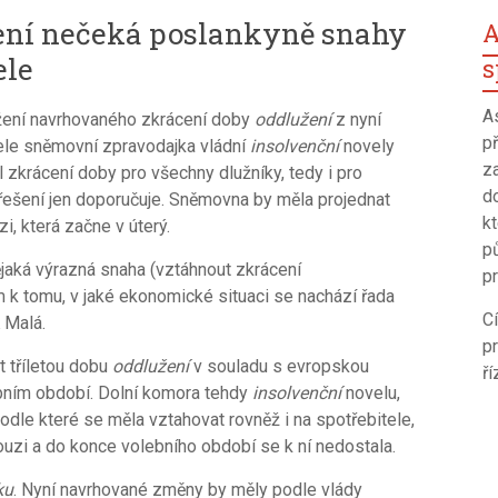
žení nečeká poslankyně snahy
A
ele
s
A
žení navrhovaného zkrácení doby
oddlužení
z nyní
p
atele sněmovní zpravodajka vládní
insolvenční
novely
z
 zkrácení doby pro všechny dlužníky, tedy i pro
d
řešení jen doporučuje. Sněmovna by měla projednat
k
, která začne v úterý.
p
ějaká výrazná snaha (vztáhnout zkrácení
pr
 k tomu, v jaké ekonomické situaci se nachází řada
C
 Malá.
p
 tříletou dobu
oddlužení
v souladu s evropskou
ří
ebním období. Dolní komora tehdy
insolvenční
novelu,
podle které se měla vztahovat rovněž i na spotřebitele,
nouzi a do konce volebního období se k ní nedostala.
ku
. Nyní navrhované změny by měly podle vlády