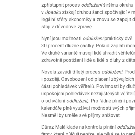
zpřístupnit proces
oddlužení
širšímu okruhu l
v
úpadku
získají druhou šanci spočívající v m
legální sféry ekonomiky a znovu se zapojit
stojí v důvodové zprávě.
Nyní jsou možnosti
oddlužení
prakticky dvě. 
30 procent dlužné částky. Pokud zaplatí méně
Ve druhé variantě musejí lidé uhradit věřitel
zdravotně postižení lidé a lidé s dluhy z dět
Novela zavádí tříletý proces
oddlužení
. Pro
i později. Osvobození od placení zbývajícíc
části pohledávek věřitelů. Povinnosti by dlu
uspokojení pohledávek nezajištěných věřite
o schválení
oddlužení
„. Pro řádné plnění pov
kalendáře plně využívat možnosti svých příjm
Nesměl by uměle své příjmy snižovat.
Důraz Malá klade na kontrolu plnění
oddluže
firmy, které půjčují peníze, ale týká se to nap