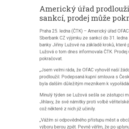
Americký úřad prodlouži
sankcí, prodej může pok
Praha 25. ledna (ČTK) – Americký úřad OFAC (
Sberbank CZ výjimku ze sankcí do 31. ledna
banky Jiřiny Lužové na základě kroků, které 
Lužová o tom dnes informovala ČTK. Prodej 
pokračovat.
„Jsem velmi ráda, že OFAC vyhověl naší žád
prodloužil. Podepsaná kupní smlouva s Česk
byla dalším důležitým mezníkem k vypořádání
Minulý týden se Lužová sešla se zástupci mě
Jihlavy, že své námitky proti volbě věřitels
což některé z nich již učinily.
„Vážím si odpovědného přístupu měst a obcí,
výboru berou zpět. Pevně věřím, že po uplynu