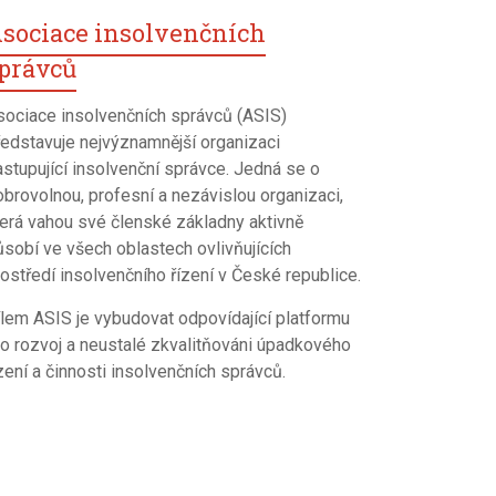
sociace insolvenčních
právců
sociace insolvenčních správců (ASIS)
ředstavuje nejvýznamnější organizaci
astupující insolvenční správce. Jedná se o
obrovolnou, profesní a nezávislou organizaci,
terá vahou své členské základny aktivně
ůsobí ve všech oblastech ovlivňujících
ostředí insolvenčního řízení v České republice.
ílem ASIS je vybudovat odpovídající platformu
ro rozvoj a neustalé zkvalitňováni úpadkového
zení a činnosti insolvenčních správců.