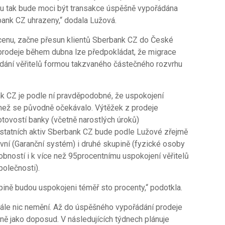
ku tak bude moci být transakce úspěšně vypořádána
bank CZ uhrazeny,“ dodala Lužová.
 cenu, začne přesun klientů Sberbank CZ do České
 prodeje během dubna lze předpokládat, že migrace
ádání věřitelů formou takzvaného částečného rozvrhu
nk CZ je podle ní pravděpodobné, že uspokojení
í, než se původně očekávalo. Výtěžek z prodeje
tovostí banky (včetně narostlých úroků)
tatních aktiv Sberbank CZ bude podle Lužové zřejmě
rvní (Garanční systém) i druhé skupině (fyzické osoby
obností i k více než 95procentnímu uspokojení věřitelů
polečnosti).
upině budou uspokojeni téměř sto procenty,“ podotkla.
tále nic nemění. Až do úspěšného vypořádání prodeje
ně jako doposud. V následujících týdnech plánuje