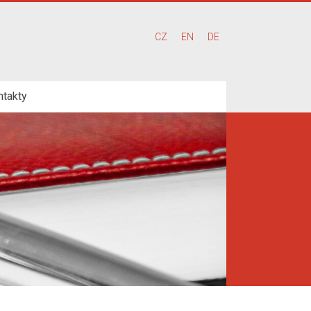
CZ
EN
DE
ntakty