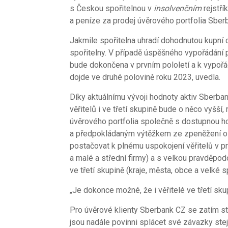
s Českou spořitelnou v
insolvenčním
rejstří
a peníze za prodej úvěrového portfolia Sber
Jakmile spořitelna uhradí dohodnutou kupní
spořitelny. V případě úspěšného vypořádání
bude dokončena v prvním pololetí a k vypoř
dojde ve druhé polovině roku 2023, uvedla.
Díky aktuálnímu vývoji hodnoty aktiv Sberba
věřitelů i ve třetí skupině bude o něco vyšš
úvěrového portfolia společně s dostupnou ho
a předpokládaným výtěžkem ze zpeněžení os
postačovat k plnému uspokojení věřitelů v p
a malé a střední firmy) a s velkou pravděpod
ve třetí skupině (kraje, města, obce a velké s
„Je dokonce možné, že i věřitelé ve třetí sk
Pro úvěrové klienty Sberbank CZ se zatím s
jsou nadále povinni splácet své závazky stej