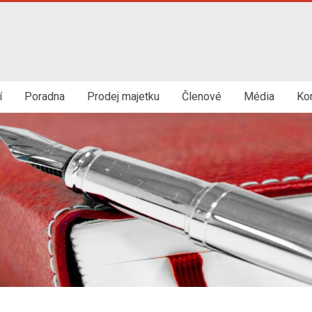
í
Poradna
Prodej majetku
Členové
Média
Ko