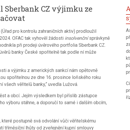
l Sberbank CZ výjimku ze
A
račovat
s
A
Úřad pro kontrolu zahraničních aktiv) prodloužil
p
 2024. OFAC tak vyhověl žádosti
insolvenční
správkyně
z
podnikla při prodeji úvěrového portfolia Sberbank CZ.
d
úvěrů banky České spořitelně tak podle ní může
k
p
osti a výjimku z amerických sankcí nám opětovně
pr
ou spořitelnou ze dne 16. prosince loňského roku
C
 všech věřitelů banky,“ uvedla Lužová.
p
st a obcí. Jejím výsledkem byl příslib zástupce
ří
kého výboru stáhne, a doporučí to samé i dalším obcím,
 které postupně svá odvolání vůči věřitelskému
tí tříměsíční lhůty od zveřejnění kupní smlouvy