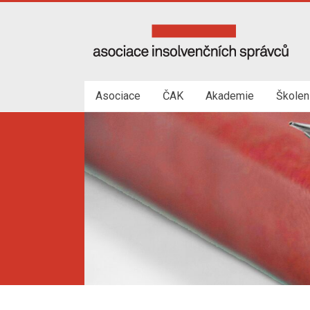
Skip
to
Asociace
content
insolvenčních
správců
Asociace
ČAK
Akademie
Školen