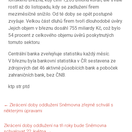
rostl až do listopadu, kdy se zadlužení firem
meziměsíčně snížilo. Od té doby se opět postupně
zvyšuje. Velkou část dluhů firem tvoří dlouhodobé úvěry.
Jejich objem v březnu dosáhl 755 miliardy Kč, což bylo
54 procent z celkového objemu úvěrů poskytnutých
tomuto sektoru.
Centrální banka zveřejňuje statistiku každý měsíc.
V březnu byla bankovní statistika v ČR sestavena ze
zdrojových dat 46 aktivně působících bank a poboček
zahraničních bank, bez ČNB.
ktp str ptd
←
Zkrácení doby oddlužení Sněmovna zřejmě schválí s
některými úpravami
Zkrácení doby oddlužení na tři roky bude Sněmovna
schvalovat 22. května
→