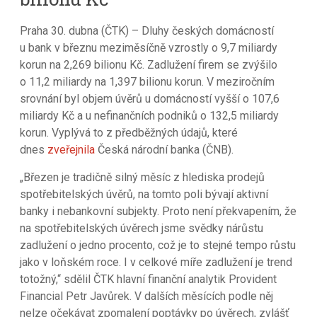
Praha 30. dubna (ČTK) – Dluhy českých domácností
u bank v březnu meziměsíčně vzrostly o 9,7 miliardy
korun na 2,269 bilionu Kč. Zadlužení firem se zvýšilo
o 11,2 miliardy na 1,397 bilionu korun. V meziročním
srovnání byl objem úvěrů u domácností vyšší o 107,6
miliardy Kč a u nefinančních podniků o 132,5 miliardy
korun. Vyplývá to z předběžných údajů, které
dnes
zveřejnila
Česká národní banka (ČNB).
„Březen je tradičně silný měsíc z hlediska prodejů
spotřebitelských úvěrů, na tomto poli bývají aktivní
banky i nebankovní subjekty. Proto není překvapením, že
na spotřebitelských úvěrech jsme svědky nárůstu
zadlužení o jedno procento, což je to stejné tempo růstu
jako v loňském roce. I v celkové míře zadlužení je trend
totožný,“ sdělil ČTK hlavní finanční analytik Provident
Financial Petr Javůrek. V dalších měsících podle něj
nelze očekávat zpomalení poptávky po úvěrech, zvlášť