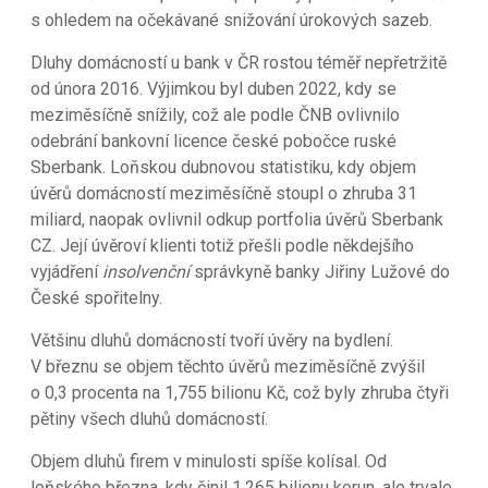
s ohledem na očekávané snižování úrokových sazeb.
Dluhy domácností u bank v ČR rostou téměř nepřetržitě
od února 2016. Výjimkou byl duben 2022, kdy se
meziměsíčně snížily, což ale podle ČNB ovlivnilo
odebrání bankovní licence české pobočce ruské
Sberbank. Loňskou dubnovou statistiku, kdy objem
úvěrů domácností meziměsíčně stoupl o zhruba 31
miliard, naopak ovlivnil odkup portfolia úvěrů Sberbank
CZ. Její úvěroví klienti totiž přešli podle někdejšího
vyjádření
insolvenční
správkyně banky Jiřiny Lužové do
České spořitelny.
Většinu dluhů domácností tvoří úvěry na bydlení.
V březnu se objem těchto úvěrů meziměsíčně zvýšil
o 0,3 procenta na 1,755 bilionu Kč, což byly zhruba čtyři
pětiny všech dluhů domácností.
Objem dluhů firem v minulosti spíše kolísal. Od
loňského března, kdy činil 1,265 bilionu korun, ale trvale