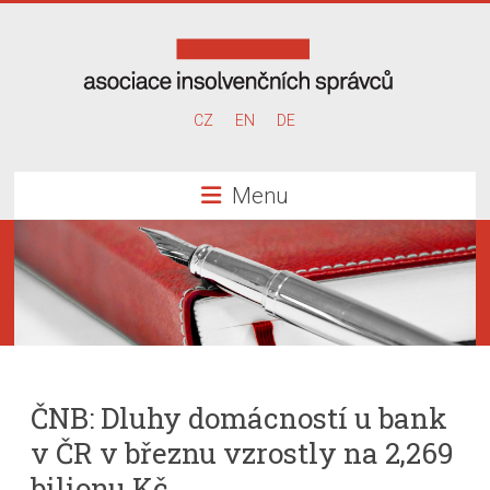
Skip
to
content
Asociace
CZ
EN
DE
insolvenčních
Menu
správců
ČNB: Dluhy domácností u bank
v ČR v březnu vzrostly na 2,269
bilionu Kč