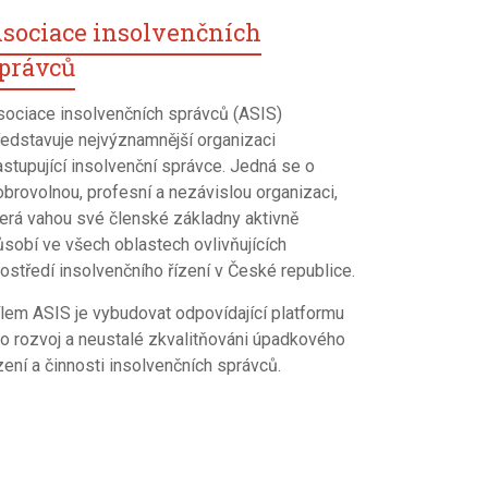
sociace insolvenčních
právců
sociace insolvenčních správců (ASIS)
ředstavuje nejvýznamnější organizaci
astupující insolvenční správce. Jedná se o
obrovolnou, profesní a nezávislou organizaci,
terá vahou své členské základny aktivně
ůsobí ve všech oblastech ovlivňujících
ostředí insolvenčního řízení v České republice.
ílem ASIS je vybudovat odpovídající platformu
ro rozvoj a neustalé zkvalitňováni úpadkového
zení a činnosti insolvenčních správců.