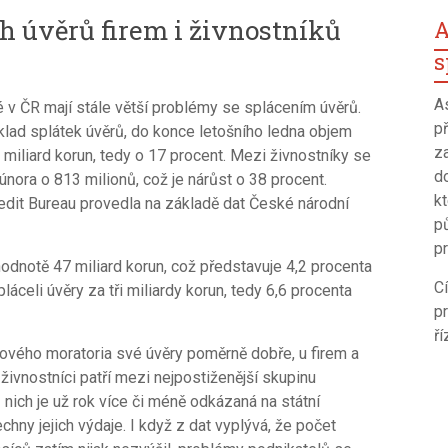
h úvěrů firem i živnostníků
A
s
A
é v ČR mají stále větší problémy se splácením úvěrů.
p
klad splátek úvěrů, do konce letošního ledna objem
z
miliard korun, tedy o 17 procent. Mezi živnostníky se
d
února o 813 milionů, což je nárůst o 38 procent.
k
edit Bureau provedla na základě dat České národní
p
pr
hodnotě 47 miliard korun, což představuje 4,2 procenta
C
láceli úvěry za tři miliardy korun, tedy 6,6 procenta
p
ří
rového moratoria své úvěry poměrně dobře, u firem a
 živnostníci patří mezi nejpostiženější skupinu
nich je už rok více či méně odkázaná na státní
ny jejich výdaje. I když z dat vyplývá, že počet