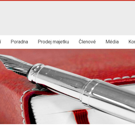
í
Poradna
Prodej majetku
Členové
Média
Ko