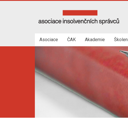
Skip
to
Asociace
content
insolvenčních
správců
Asociace
ČAK
Akademie
Školen