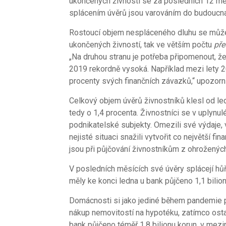
ukončených živností se za posledních 12 měs
splácením úvěrů jsou varováním do budoucna
Rostoucí objem nespláceného dluhu se může 
ukončených živností, tak ve větším počtu
pře
„Na druhou stranu je potřeba připomenout, že
2019 rekordně vysoká. Například mezi lety 2
procenty svých finančních závazků,“ upozorn
Celkový objem úvěrů živnostníků klesl od le
tedy o 1,4 procenta. Živnostníci se v uplyn
podnikatelské subjekty. Omezili své výdaje, v
nejisté situaci snažili vytvořit co největší fin
jsou při půjčování živnostníkům z ohrožený
V posledních měsících své úvěry splácejí hů
měly ke konci ledna u bank půjčeno 1,1 bilion
Domácnosti si jako jediné během pandemie 
nákup nemovitostí na hypotéku, zatímco osta
bank půjčeno téměř 1,8 bilionu korun, v mezi