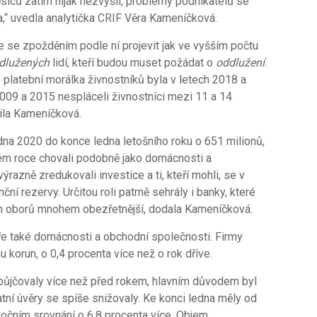
íců zatím nijak nezvýšil, problémy podnikatelů se
,“ uvedla analytička CRIF Věra Kameníčková.
se zpožděním podle ní projevit jak ve vyšším počtu
dlužených
lidí, kteří budou muset požádat o
oddlužení
.
 platební morálka živnostníků byla v letech 2018 a
009 a 2015 nespláceli živnostníci mezi 11 a 14
ila Kameníčková.
dna 2020 do konce ledna letošního roku o 651 milionů,
ulém roce chovali podobně jako domácnosti a
ýrazně zredukovali investice a ti, kteří mohli, se v
anční rezervy. Určitou roli patrně sehrály i banky, které
ch oborů mnohem obezřetnější, dodala Kameníčková.
ře také domácnosti a obchodní společnosti. Firmy
u korun, o 0,4 procenta více než o rok dříve.
půjčovaly více než před rokem, hlavním důvodem byl
tní úvěry se spíše snižovaly. Ke konci ledna měly od
ročním srovnání o 6,8 procenta více. Objem