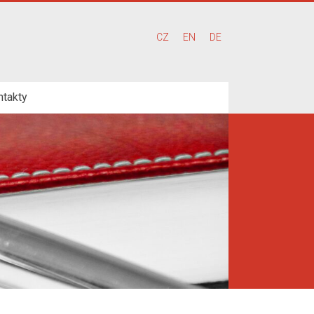
CZ
EN
DE
ntakty