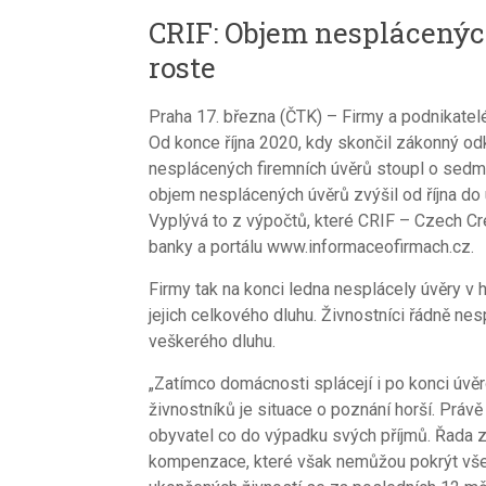
CRIF: Objem nesplácenýc
roste
Praha 17. března (ČTK) – Firmy a podnikatel
Od konce října 2020, kdy skončil zákonný od
nesplácených firemních úvěrů stoupl o sedm 
objem nesplácených úvěrů zvýšil od října do 
Vyplývá to z výpočtů, které CRIF – Czech Cr
banky a portálu www.informaceofirmach.cz.
Firmy tak na konci ledna nesplácely úvěry v 
jejich celkového dluhu. Živnostníci řádně nesp
veškerého dluhu.
„Zatímco domácnosti splácejí i po konci úvě
živnostníků je situace o poznání horší. Právě
obyvatel co do výpadku svých příjmů. Řada z 
kompenzace, které však nemůžou pokrýt všech