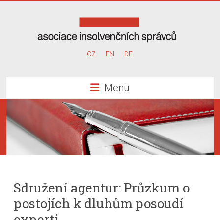
Skip
to
content
Asociace
CZ
EN
DE
insolvenčních
Menu
správců
Sdružení agentur: Průzkum o
postojích k dluhům posoudí
experti