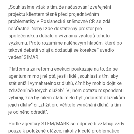
„Souhlasíme však s tím, že načasování zveřejnění
projektu klientem těsně před projednáváním
problematiky v Poslanecké sněmovně ČR se zdá
nešťastné. Nebyl zde dostatečný prostor pro
společenskou debatu o významu výstupů tohoto
výzkumu. Proto rozumíme naléhavým hlasům, které po
takové debatě volají a dožadují se korekce,“ uvedlo
vedení SIMAR.
Platforma za reformu exekucí poukazuje na to, že se
agentura mimo jiné ptá, jestli lidé „souhlasí s tím, aby
stát snížil vymahatelnost dluhů, čímž by mohlo dojít ke
zdražení některých služeb“. V jiném dotazu respondenti
vybírají, zda by cílem státu mělo být „odpustit dlužníkům
jejich dluhy“ či „ztížit pro věřitele vymáhání dluhů, a tím
je od něho odradit“.
Podle agentury STEM/MARK se odpovědi vztahují vždy
pouze k položené otázce, nikoliv k celé problematice