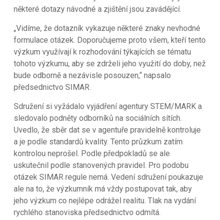
některé dotazy návodné a zjištění jsou zavádějící.
„Vidíme, že dotazník vykazuje některé znaky nevhodné
formulace otázek. Doporučujeme proto všem, kteří tento
výzkum využívají k rozhodování týkajících se tématu
tohoto výzkumu, aby se zdrželi jeho využití do doby, než
bude odborně a nezávisle posouzen,“ napsalo
předsednictvo SIMAR.
Sdružení si vyžádalo vyjádření agentury STEM/MARK a
sledovalo podněty odborníků na sociálních sítích.
Uvedlo, že sběr dat se v agentuře pravidelně kontroluje
a je podle standardů kvality. Tento průzkum zatím
kontrolou neprošel. Podle předpokladů se ale
uskutečnil podle stanovených pravidel. Pro podobu
otázek SIMAR regule nemá. Vedení sdružení poukazuje
ale na to, že výzkumník má vždy postupovat tak, aby
jeho výzkum co nejlépe odrážel realitu. Tlak na vydání
rychlého stanoviska předsednictvo odmítá.