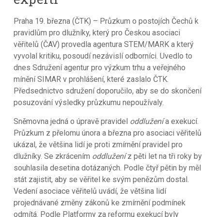
Praha 19. března (ČTK) – Průzkum o postojích Čechů k
pravidlům pro dlužníky, který pro Českou asociaci
věřitelů (ČAV) provedla agentura STEM/MARK a který
vyvolal kritiku, posoudí nezávislí odborníci. Uvedlo to
dnes Sdružení agentur pro výzkum trhu a veřejného
mínění SIMAR v prohlášení, které zaslalo ČTK.
Předsednictvo sdružení doporučilo, aby se do skončení
posuzování výsledky průzkumu nepoužívaly.
Sněmovna jedná o úpravě pravidel
oddlužení
a exekucí.
Průzkum z přelomu února a března pro asociaci věřitelů
ukázal, že většina lidí je proti zmírnění pravidel pro
dlužníky. Se zkrácením
oddlužení
z pěti let na tři roky by
souhlasila desetina dotázaných. Podle čtyř pětin by měl
stát zajistit, aby se věřitel ke svým penězům dostal.
Vedení asociace věřitelů uvádí, že většina lidí
projednávané změny zákonů ke zmírnění podmínek
odmítá. Podle Platformy za reformu exekucí byly