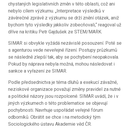
chystaných legislativních změn v této oblasti, což ani
nebylo cílem výzkumu. „Interpretace výsledků v
závěrečné zprávě z výzkumu se drží znění otázek, aniž
bychom tyto výsledky jakkoliv zobecňovali,“ reagoval už
dříve na kritiku Petr Gajdušek ze STEM/MARK.
SIMAR si obvykle vyžádá nezávislé posouzení. Poté se
s agenturou vede neveřejné řízení. Postupy průzkumů
se následně zlepší tak, aby se pochybení neopakovala.
Pokud by náprava nebyla možná, mohou následovat i
sankce a vyřazení ze SIMAR.
Podle předsednictva je téma dluhů a exekucí závažné,
neziskové organizace považují změny pravidel za nutné
a politické názory jsou rozpolcené. SIMAR uvádí, že i v
jiných výzkumech o této problematice se objevují
pochybnosti. Navrhuje uspořádat veřejné fórum
odborníků. Obrátit se chce i na metodický tým
Sociologického ústavu Akademie věd ČR.