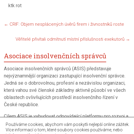
ktk rot
←
CRIF: Objem nesplácených úvěrů firem i živnostníků roste
Věřitelé přivítali odmítnutí místní příslušnosti exekutorů
→
Asociace insolvenčních správců
Asociace insolvenčních správců (ASIS) představuje
nejvýznamnější organizaci zastupující insolvenční správce.
Jedná se o dobrovolnou, profesní a nezávislou organizaci,
která vahou své členské základny aktivně působí ve všech
oblastech ovlivňujících prostředí insolvenčního řízení v
České republice.
Cílem ASIS je vybudovat odpovídající platformu pro rozvoj a
neustalé zkvalitňováni úpadkového řízení a činnosti
Používáme cookies, abychom vám poskytli nejlepší online zážitek.
Více informací o tom, které soubory cookies používáme, nebo
insolvenčních správců.