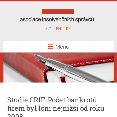
Skip
to
content
Asociace
CZ
EN
DE
insolvenčních
Menu
správců
Studie CRIF: Počet bankrotů
firem byl loni nejnižší od roku
2008