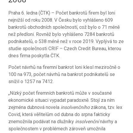
Praha 6. ledna (ČTK) – Počet bankrotů firem byl loni
nejnižší od roku 2008. V Česku bylo vyhlášeno 609
bankrotů obchodních společností, což bylo o 71 méně
než předloni. Rovněž bylo vyhlášeno 7284 bankrotů
podnikatelů, o 538 méně než v roce 2019. Vyplývá to ze
studie společnosti CRIF – Czech Credit Bureau, kterou
dnes firma poskytla ČTK.
Počet návrhů na firemní bankrot loni klesl meziročně o
100 na 973, počet návrhů na bankrot podnikatelů se
snížil o 1257 na 7412.
„Nízký počet firemních bankrotů může v současné
ekonomické situaci vypadat paradoxně. Stojí za ním
zejména dubnová novela
insolvenčního
zákona, tzv. lex
Covid, která věřitelům od dubna do srpna fakticky
znemožnila podávat na dlužníky
insolvenční
návrhy a
společnostem v problémech zároveň umožnila