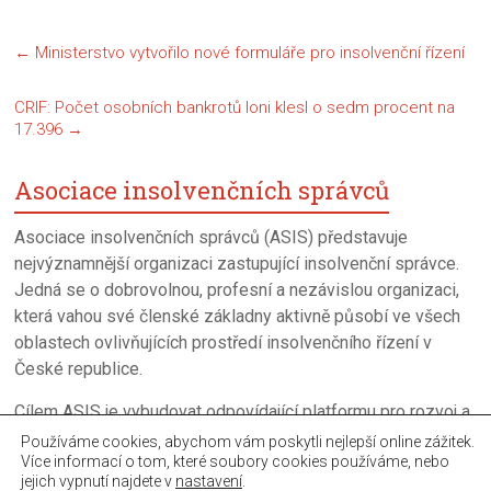
←
Ministerstvo vytvořilo nové formuláře pro insolvenční řízení
CRIF: Počet osobních bankrotů loni klesl o sedm procent na
17.396
→
Asociace insolvenčních správců
Asociace insolvenčních správců (ASIS) představuje
nejvýznamnější organizaci zastupující insolvenční správce.
Jedná se o dobrovolnou, profesní a nezávislou organizaci,
která vahou své členské základny aktivně působí ve všech
oblastech ovlivňujících prostředí insolvenčního řízení v
České republice.
Cílem ASIS je vybudovat odpovídající platformu pro rozvoj a
neustalé zkvalitňováni úpadkového řízení a činnosti
Používáme cookies, abychom vám poskytli nejlepší online zážitek.
Více informací o tom, které soubory cookies používáme, nebo
insolvenčních správců.
jejich vypnutí najdete v
nastavení
.