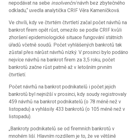
nepodávat na sebe
insolvenční
návrh bez zbytečného
odkladu,“ uvedla analytička CRIF Věra Kameníčková.
Ve chvíli, kdy ve čtvrtém čtvrtletí začal počet návrhů na
bankrot firem opět růst, omezilo se podle CRIF kvůli
zhoršení epidemiologické situace fungování státních
úřadů včetně soudů. Počet vyhlášených bankrotů tak
zůstal přes nárůst návrhů nízký. V prosinci bylo podáno
nejvíce návrhů na bankrot firem za 3,5 roku, počet
bankrotů začne růst patrně až v letošním prvním
čtvrtletí.
Počet návrhů na bankrot podnikatelů i počet jejich
bankrotů byl nejnižší v prosinci, kdy soudy registrovaly
459 návrhů na bankrot podnikatelů (o 78 méně než v
listopadu) a vyhlásily 433 bankrotů (o 105 méně než v
listopadu).
„Bankroty podnikatelů se od firemních bankrotů v
mnohém liší. Hlavním rozdílem je to, že ve většině