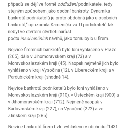
případů se dějí ve formě
oddlužení
podnikatele, tedy
stejným způsobem jako osobní bankroty. Dynamika
bankrotů podnikatelů je proto obdobná jako u osobních
bankrotů,“ upozornila Kameníčková. U podnikatelů tak
nebyl ve čtvrtém čtvrtletí nárůst
počtu
insolvenčních
návrhů, jako tomu bylo u firem.
Nejvíce firemních bankrotů bylo loni vyhlášeno v Praze
(265), dále v Jihomoravském kraji (73) a v
Moravskoslezském kraji (45). Naopak nejméně jich bylo
vyhlášeno v kraji Vysočina (12), v Libereckém kraji a v
Pardubickém kraji (shodně 14).
Nejvíce bankrotů podnikatelů bylo loni vyhlášeno v
Moravskoslezském kraji (910), v Ústeckém kraji (900) a
v Jihomoravském kraji (712). Nejméně naopak v
Karlovarském kraji (227), na Vysočině (272) a ve
Zlínském kraji (285).
Nejvíce bankrotů firem bylo vyhlášeno v obchodu (143),