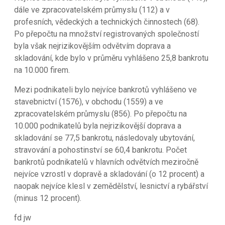
dále ve zpracovatelském průmyslu (112) a v
profesních, vědeckých a technických činnostech (68).
Po přepočtu na množství registrovaných společností
byla však nejrizikovějším odvětvím doprava a
skladování, kde bylo v průměru vyhlášeno 25,8 bankrotu
na 10.000 firem.
Mezi podnikateli bylo nejvíce bankrotů vyhlášeno ve
stavebnictví (1576), v obchodu (1559) a ve
zpracovatelském průmyslu (856). Po přepočtu na
10.000 podnikatelů byla nejrizikovější doprava a
skladování se 77,5 bankrotu, následovaly ubytování,
stravování a pohostinství se 60,4 bankrotu. Počet
bankrotů podnikatelů v hlavních odvětvích meziročně
nejvíce vzrostl v dopravě a skladování (o 12 procent) a
naopak nejvíce klesl v zemědělství, lesnictví a rybářství
(minus 12 procent).
fd jw