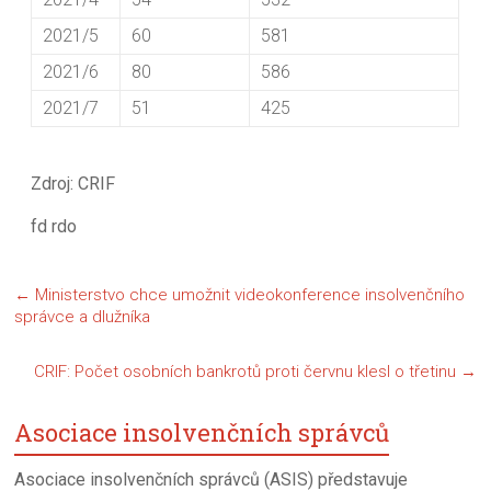
2021/5
60
581
2021/6
80
586
2021/7
51
425
Zdroj: CRIF
fd rdo
←
Ministerstvo chce umožnit videokonference insolvenčního
správce a dlužníka
CRIF: Počet osobních bankrotů proti červnu klesl o třetinu
→
Asociace insolvenčních správců
Asociace insolvenčních správců (ASIS) představuje