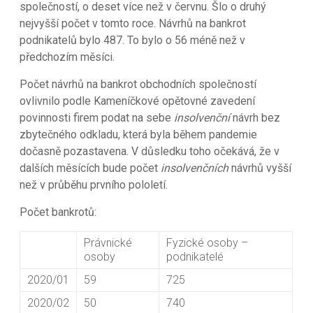
společností, o deset více než v červnu. Šlo o druhý
nejvyšší počet v tomto roce. Návrhů na bankrot
podnikatelů bylo 487. To bylo o 56 méně než v
předchozím měsíci.
Počet návrhů na bankrot obchodních společností
ovlivnilo podle Kameníčkové opětovné zavedení
povinnosti firem podat na sebe
insolvenční
návrh bez
zbytečného odkladu, která byla během pandemie
dočasně pozastavena. V důsledku toho očekává, že v
dalších měsících bude počet
insolvenčních
návrhů vyšší
než v průběhu prvního pololetí.
Počet bankrotů:
Právnické
Fyzické osoby –
osoby
podnikatelé
2020/01
59
725
2020/02
50
740