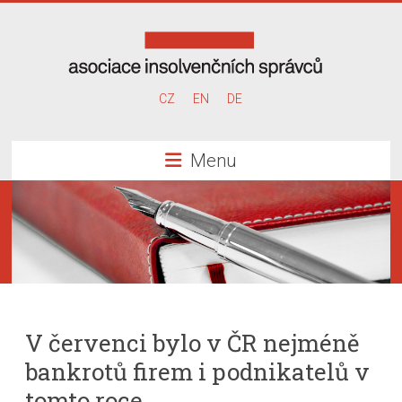
Skip
to
content
Asociace
CZ
EN
DE
insolvenčních
Menu
správců
V červenci bylo v ČR nejméně
bankrotů firem i podnikatelů v
tomto roce