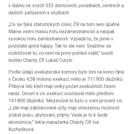
v dubnu ve svých 533 domovech, poradnách, centrech a
dalších zařízeních a službách.
„Co se týká statistických čísel, ČR na tom není špatně.
Máme velmi malou míru nezaměstnanosti a naopak
vysokou míru zaměstnanosti. Vypadá to, že jsme v
podstatě úplně happy. Tak to ale není. Snažíme se
rozklíčovat to, co není na první pohled vidět,“ uvedl
ředitel Charity ČR Lukáš Curylo.
Podle údajů exekutorské komory bylo loni na konci října
v Česku 4,58 milionu exekucí, mělo je 711.900 dlužníků.
Přibývá lidí, kteří mají velký počet exekučních řízení
naráz. Deset a víc exekucí současně mělo předloni
141.800 dlužníků. Meziročně to bylo o osm procent víc.
„Lidé mají zablokované účty, mají omezenou možnost
získat práci, ubytování, příjmy. Vede je to k šedé
ekonomice,“ řekla manažerka Charity ČR Iva
Kuchyňková.