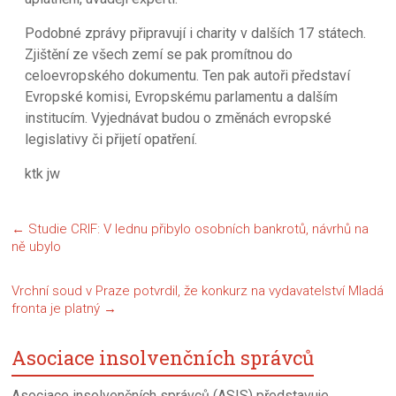
Podobné zprávy připravují i charity v dalších 17 státech.
Zjištění ze všech zemí se pak promítnou do
celoevropského dokumentu. Ten pak autoři představí
Evropské komisi, Evropskému parlamentu a dalším
institucím. Vyjednávat budou o změnách evropské
legislativy či přijetí opatření.
ktk jw
←
Studie CRIF: V lednu přibylo osobních bankrotů, návrhů na
ně ubylo
Vrchní soud v Praze potvrdil, že konkurz na vydavatelství Mladá
fronta je platný
→
Asociace insolvenčních správců
Asociace insolvenčních správců (ASIS) představuje