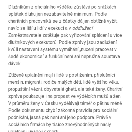
Dlužníkům z oficiálního výdělku zůstává po srážkách
splátek dluhu jen nezabavitelné minimum. Podle
charitních pracovníků se z částky dá jen obtížně vyžít,
navíc se liší u lidí v exekuci a v
oddlužení
.
Zaměstnavatele zatěžuje pak vyřizování splácení u více
dlužníkových exekutorů. Podle zprávy jsou zadlužení
kvůli nastavení systému vymáhání „nuceni pracovat v
šedé ekonomice“ a funkční není ani nepružná soustava
dávek.
Ztížené uplatnění mají i lidé s postižením, příslušníci
menšin, migranti, rodiče malých dětí, lidé vyššího věku,
propuštění vězni, obyvatelé ghett, ale také ženy. Charitní
zpráva poukazuje i na propast ve výdělcích mužů a žen.
V průměru ženy v Česku vydělávají téměř o pětinu méně.
Podle dokumentu chybí zákonná pravidla pro sociální
podnikání, jasná pak není ani jeho podpora. Právě v
sociálních firmách by tisíce znevýhodněných našly
uplatnění, uvádějí experti.