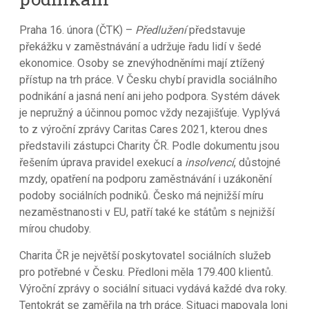
Praha 16. února (ČTK) –
Předlužení
představuje
překážku v zaměstnávání a udržuje řadu lidí v šedé
ekonomice. Osoby se znevýhodněními mají ztížený
přístup na trh práce. V Česku chybí pravidla sociálního
podnikání a jasná není ani jeho podpora. Systém dávek
je nepružný a účinnou pomoc vždy nezajišťuje. Vyplývá
to z výroční zprávy Caritas Cares 2021, kterou dnes
představili zástupci Charity ČR. Podle dokumentu jsou
řešením úprava pravidel exekucí a
insolvencí
, důstojné
mzdy, opatření na podporu zaměstnávání i uzákonění
podoby sociálních podniků. Česko má nejnižší míru
nezaměstnanosti v EU, patří také ke státům s nejnižší
mírou chudoby.
Charita ČR je největší poskytovatel sociálních služeb
pro potřebné v Česku. Předloni měla 179.400 klientů.
Výroční zprávy o sociální situaci vydává každé dva roky.
Tentokrát se zaměřila na trh práce. Situaci mapovala loni