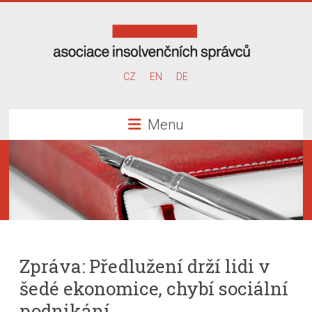
Skip
to
content
Asociace
CZ
EN
DE
insolvenčních
Menu
správců
Zpráva: Předlužení drží lidi v
šedé ekonomice, chybí sociální
podnikání